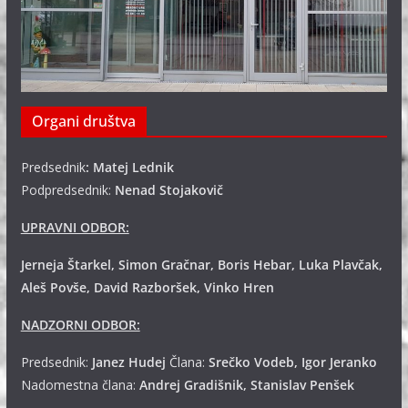
Organi društva
Predsednik
: Matej Lednik
Podpredsednik:
Nenad Stojakovič
UPRAVNI ODBOR:
Jerneja Štarkel, Simon Gračnar, Boris Hebar, Luka Plavčak,
Aleš Povše, David Razboršek, Vinko Hren
NADZORNI ODBOR:
Predsednik:
Janez Hudej
Člana:
Srečko Vodeb, Igor Jeranko
Nadomestna člana:
Andrej
Gradišnik, Stanislav Penšek