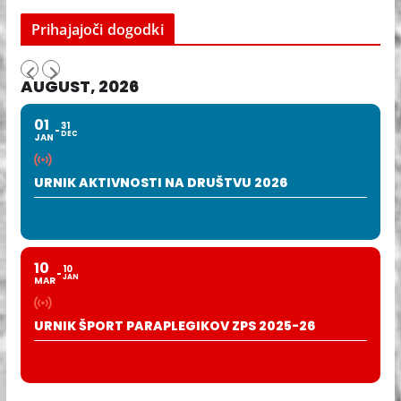
Prihajajoči dogodki
AUGUST, 2026
01
31
DEC
JAN
URNIK AKTIVNOSTI NA DRUŠTVU 2026
10
10
JAN
MAR
URNIK ŠPORT PARAPLEGIKOV ZPS 2025-26