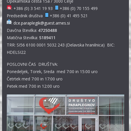
Opekarniška cesta 15a / 3000 Celje
: +386 (0) 3 541 19 93
+386 (0) 70 155 499
Predsednik društva
+386 (0) 41 495 521
:
dce.paraplegik@guest.arnes.si
Davčna številka:
47250488
Matična številka:
5189411
TRR: SI56 6100 0001 5032 243 (Delavska hranilnica) BIC:
HDELSI22
POSLOVNI ČAS DRUŠTVA:
Ponedeljek, Torek, Sreda med 7:00 in 15:00 uro
Četrtek med 7:00 in 17:00 uro
Petek med 7:00 in 12:00 uro