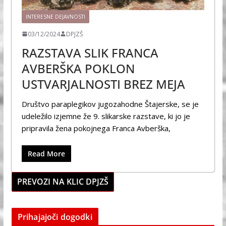
INTERESNE DEJAVNOSTI
03/12/2024
DPJZŠ
RAZSTAVA SLIK FRANCA
AVBERŠKA POKLON
USTVARJALNOSTI BREZ MEJA
Društvo paraplegikov jugozahodne Štajerske, se je
udeležilo izjemne že 9. slikarske razstave, ki jo je
pripravila žena pokojnega Franca Avberška,
Read More
PREVOZI NA KLIC DPJZŠ
Prihajajoči dogodki