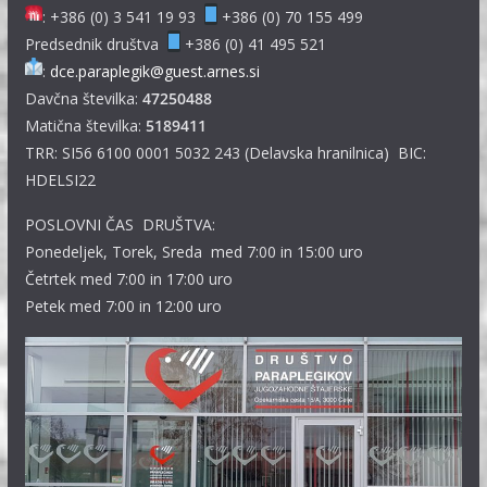
: +386 (0) 3 541 19 93
+386 (0) 70 155 499
Predsednik društva
+386 (0) 41 495 521
:
dce.paraplegik@guest.arnes.si
Davčna številka:
47250488
Matična številka:
5189411
TRR: SI56 6100 0001 5032 243 (Delavska hranilnica) BIC:
HDELSI22
POSLOVNI ČAS DRUŠTVA:
Ponedeljek, Torek, Sreda med 7:00 in 15:00 uro
Četrtek med 7:00 in 17:00 uro
Petek med 7:00 in 12:00 uro