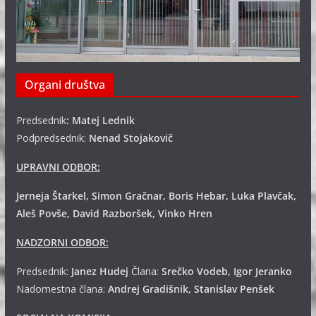
Organi društva
Predsednik
: Matej Lednik
Podpredsednik:
Nenad Stojakovič
UPRAVNI ODBOR:
Jerneja Štarkel, Simon Gračnar, Boris Hebar, Luka Plavčak,
Aleš Povše, David Razboršek, Vinko Hren
NADZORNI ODBOR:
Predsednik:
Janez Hudej
Člana:
Srečko Vodeb, Igor Jeranko
Nadomestna člana:
Andrej
Gradišnik, Stanislav Penšek