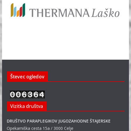
Števec ogledov
Vizitka društva
DRUŠTVO PARAPLEGIKOV JUGOZAHODNE ŠTAJERSKE
Opekarniška cesta 15a / 3000 Celje