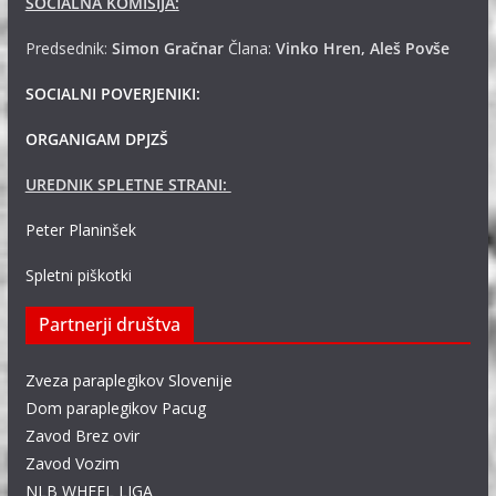
SOCIALNA KOMISIJA:
Predsednik:
Simon Gračnar
Člana:
Vinko Hren, Aleš Povše
SOCIALNI POVERJENIKI:
ORGANIGAM DPJZŠ
UREDNIK SPLETNE STRANI:
Peter Planinšek
Spletni piškotki
Partnerji društva
Zveza paraplegikov Slovenije
Dom paraplegikov Pacug
Zavod Brez ovir
Zavod Vozim
NLB WHEEL LIGA