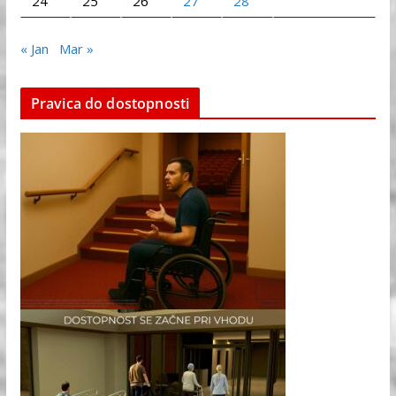
24
25
26
27
28
« Jan
Mar »
Pravica do dostopnosti