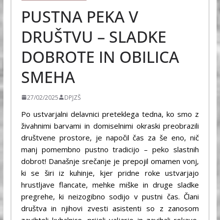
PUSTNA PEKA V
DRUŠTVU – SLADKE
DOBROTE IN OBILICA
SMEHA
27/02/2025
DPJZŠ
Po ustvarjalni delavnici preteklega tedna, ko smo z
živahnimi barvami in domiselnimi okraski preobrazili
društvene prostore, je napočil čas za še eno, nič
manj pomembno pustno tradicijo – peko slastnih
dobrot! Današnje srečanje je prepojil omamen vonj,
ki se širi iz kuhinje, kjer pridne roke ustvarjajo
hrustljave flancate, mehke miške in druge sladke
pregrehe, ki neizogibno sodijo v pustni čas. Člani
društva in njihovi zvesti asistenti so z zanosom
zavihteli kuhalnice, prijeli valjarje in zavihali rokave,