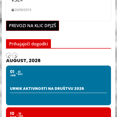
20/06/2019
PREVOZI NA KLIC DPJZŠ
Prihajajoči dogodki
AUGUST, 2026
01
31
DEC
JAN
URNIK AKTIVNOSTI NA DRUŠTVU 2026
10
10
JAN