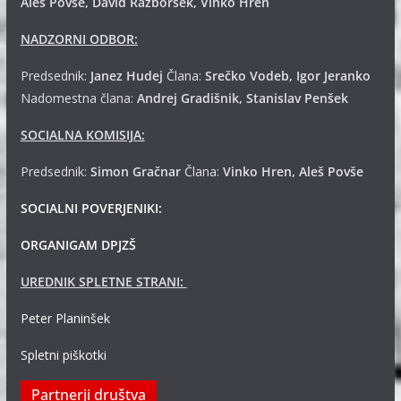
Aleš Povše, David Razboršek, Vinko Hren
NADZORNI ODBOR:
Predsednik:
Janez Hudej
Člana:
Srečko Vodeb, Igor Jeranko
Nadomestna člana:
Andrej
Gradišnik, Stanislav Penšek
SOCIALNA KOMISIJA:
Predsednik:
Simon Gračnar
Člana:
Vinko Hren, Aleš Povše
SOCIALNI POVERJENIKI:
ORGANIGAM DPJZŠ
UREDNIK SPLETNE STRANI:
Peter Planinšek
Spletni piškotki
Partnerji društva