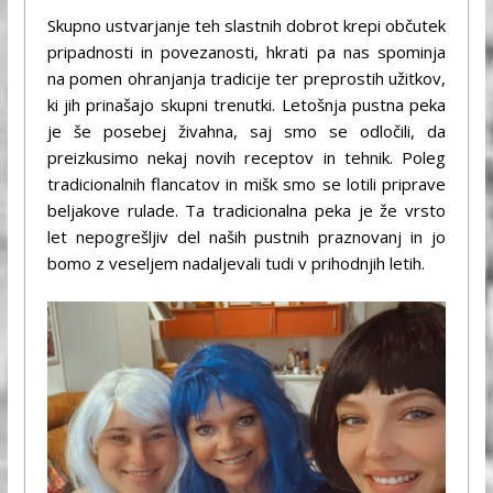
Skupno ustvarjanje teh slastnih dobrot krepi občutek
pripadnosti in povezanosti, hkrati pa nas spominja
na pomen ohranjanja tradicije ter preprostih užitkov,
ki jih prinašajo skupni trenutki. Letošnja pustna peka
je še posebej živahna, saj smo se odločili, da
preizkusimo nekaj novih receptov in tehnik. Poleg
tradicionalnih flancatov in mišk smo se lotili priprave
beljakove rulade. Ta tradicionalna peka je že vrsto
let nepogrešljiv del naših pustnih praznovanj in jo
bomo z veseljem nadaljevali tudi v prihodnjih letih.