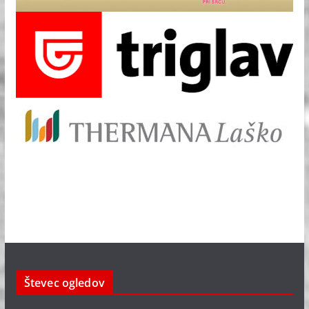
Števec ogledov