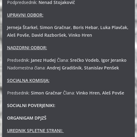
Podpredsednik:
Nenad Stojakovič
UPRAVNI ODBOR:
Jerneja Štarkel, Simon Gračnar, Boris Hebar, Luka Plavčak,
Aleš Povše, David Razboršek, Vinko Hren
NADZORNI ODBOR:
Predsednik:
Janez Hudej
Člana:
Srečko Vodeb, Igor Jeranko
Nadomestna člana:
Andrej
Gradišnik, Stanislav Penšek
SOCIALNA KOMISIJA:
Predsednik:
Simon Gračnar
Člana:
Vinko Hren, Aleš Povše
SOCIALNI POVERJENIKI:
ORGANIGAM DPJZŠ
UREDNIK SPLETNE STRANI: