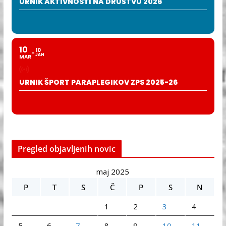
URNIK AKTIVNOSTI NA DRUŠTVU 2026
10
10
JAN
MAR
URNIK ŠPORT PARAPLEGIKOV ZPS 2025-26
Pregled objavljenih novic
maj 2025
P
T
S
Č
P
S
N
1
2
3
4
5
6
7
8
9
10
11