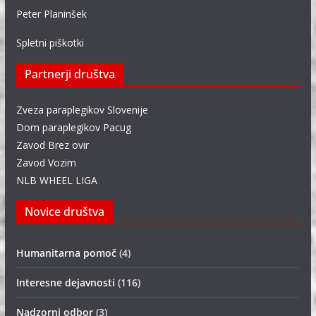
Peter Planinšek
Spletni piškotki
Partnerji društva
Zveza paraplegikov Slovenije
Dom paraplegikov Pacug
Zavod Brez ovir
Zavod Vozim
NLB WHEEL LIGA
Novice društva
Humanitarna pomoč
(4)
Interesne dejavnosti
(116)
Nadzorni odbor
(3)