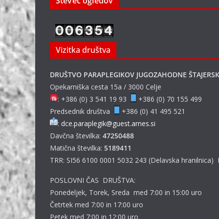
Števec ogledov
Vizitka društva
DRUŠTVO PARAPLEGIKOV JUGOZAHODNE ŠTAJERS
Opekarniška cesta 15a / 3000 Celje
: +386 (0) 3 541 19 93
+386 (0) 70 155 499
Predsednik društva
+386 (0) 41 495 521
:
dce.paraplegik@guest.arnes.si
Davčna številka:
47250488
Matična številka:
5189411
TRR: SI56 6100 0001 5032 243 (Delavska hranilnica)
POSLOVNI ČAS DRUŠTVA:
Ponedeljek, Torek, Sreda med 7:00 in 15:00 uro
Četrtek med 7:00 in 17:00 uro
Petek med 7:00 in 12:00 uro