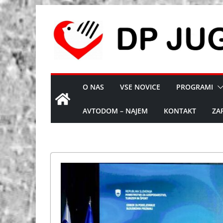
Skip
to
content
O NAS
VSE NOVICE
PROGRAMI
AVTODOM – NAJEM
KONTAKT
ZA