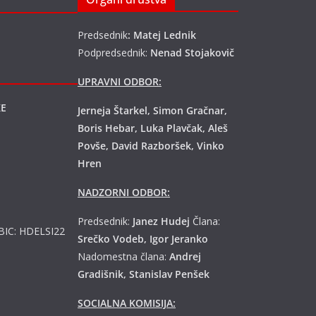
Predsednik
: Matej Lednik
Podpredsednik:
Nenad Stojakovič
UPRAVNI ODBOR:
KE
Jerneja Štarkel, Simon Gračnar,
Boris Hebar, Luka Plavčak, Aleš
Povše, David Razboršek, Vinko
Hren
NADZORNI ODBOR:
Predsednik:
Janez Hudej
Člana:
 BIC: HDELSI22
Srečko Vodeb, Igor Jeranko
Nadomestna člana:
Andrej
Gradišnik, Stanislav Penšek
SOCIALNA KOMISIJA: