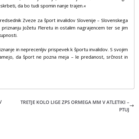
skrbeti, da bo tudi spomin nanje trajen.«
 predsednik Zveze za šport invalidov Slovenije – Slovenskega
b priznanju Jožetu Fleretu in ostalim nagrajencem ter se jim
kupnosti.
znanje in neprecenljiv prispevek k športu invalidov. S svojim
amejo, da šport ne pozna meja – le predanost, srčnost in
V
TRETJE KOLO LIGE ZPS ORMEGA MM V ATLETIKI –
PTUJ