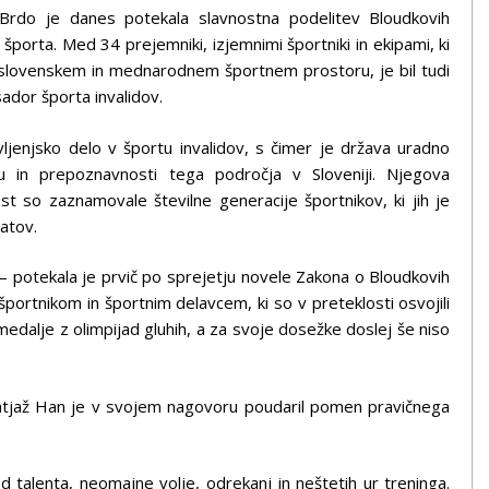
rdo je danes potekala slavnostna podelitev Bloudkovih
 športa. Med 34 prejemniki, izjemnimi športniki in ekipami, ki
 v slovenskem in mednarodnem športnem prostoru, je bil tudi
sador športa invalidov.
vljenjsko delo v športu invalidov, s čimer je država uradno
u in prepoznavnosti tega področja v Sloveniji. Njegova
st so zaznamovale številne generacije športnikov, ki jih je
tatov.
– potekala je prvič po sprejetju novele Zakona o Bloudkovih
športnikom in športnim delavcem, ki so v preteklosti osvojili
medalje z olimpijad gluhih, a za svoje dosežke doslej še niso
atjaž Han je v svojem nagovoru poudaril pomen pravičnega
 talenta, neomajne volje, odrekanj in neštetih ur treninga.