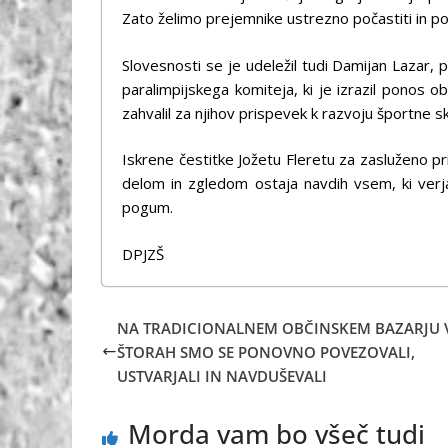
Zato želimo prejemnike ustrezno počastiti in po
Slovesnosti se je udeležil tudi Damijan Lazar,
paralimpijskega komiteja, ki je izrazil ponos o
zahvalil za njihov prispevek k razvoju športne s
Iskrene čestitke Jožetu Fleretu za zasluženo pri
delom in zgledom ostaja navdih vsem, ki verj
pogum.
DPJZŠ
NA TRADICIONALNEM OBČINSKEM BAZARJU 
ŠTORAH SMO SE PONOVNO POVEZOVALI,
USTVARJALI IN NAVDUŠEVALI
Morda vam bo všeč tudi