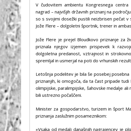
V čudovitem ambientu Kongresnega centra B
nagrad – najvišjih državnih priznanj na področju
so s svojimi dosežki pustili neizbrisen pečat
Jože Flere – dolgoletni športnik, trener in amba
Jože Flere je prejel Bloudkovo priznanje za ži
priznala njegov izjemen prispevek k razvoj
dolgoletna predanost, vztrajnost in strokovno
spremljal in usmerjal na poti do vrhunskih rezul
Letošnja podelitev je bila še posebej posebna 
priznanjih, ki omogoča, da ta čast pripade tudi 
olimpijske, paralimpijske, šahovske medalje ali 
bili ustrezno počaščeni.
Minister za gospodarstvo, turizem in šport M
priznanja zaslužnim posameznikom:
»Vsaka od medalj današnjih nagrajencev je plod