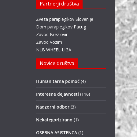
Partnerji društva
Zveza paraplegikov Slovenije
Dom paraplegikov Pacug
Zavod Brez ovir
Zavod Vozim
NLB WHEEL LIGA
Novice društva
Humanitarna pomoč
(4)
Interesne dejavnosti
(116)
Nadzorni odbor
(3)
Nekategorizirano
(1)
OSEBNA ASISTENCA
(1)