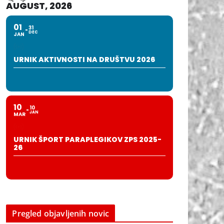
AUGUST, 2026
01
31
DEC
JAN
URNIK AKTIVNOSTI NA DRUŠTVU 2026
10
10
JAN
MAR
URNIK ŠPORT PARAPLEGIKOV ZPS 2025-
26
Pregled objavljenih novic