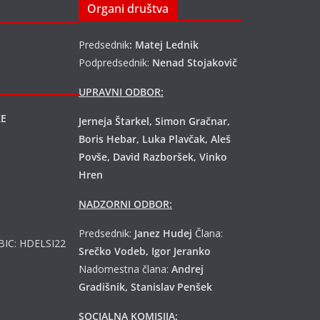
Organi društva
Predsednik
: Matej Lednik
Podpredsednik:
Nenad Stojakovič
UPRAVNI ODBOR:
KE
Jerneja Štarkel, Simon Gračnar,
Boris Hebar, Luka Plavčak, Aleš
Povše, David Razboršek, Vinko
Hren
NADZORNI ODBOR:
Predsednik:
Janez Hudej
Člana:
 BIC: HDELSI22
Srečko Vodeb, Igor Jeranko
Nadomestna člana:
Andrej
Gradišnik, Stanislav Penšek
SOCIALNA KOMISIJA: