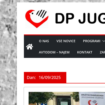
Skip
to
content
O NAS
VSE NOVICE
PROGRAMI
AVTODOM – NAJEM
KONTAKT
ZA
Dan:
16/09/2025