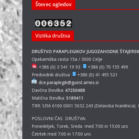
Števec ogledov
Vizitka društva
DRUŠTVO PARAPLEGIKOV JUGOZAHODNE ŠTAJERS
Opekarniška cesta 15a / 3000 Celje
: +386 (0) 3 541 19 93
+386 (0) 70 155 499
Predsednik društva
+386 (0) 41 495 521
:
dce.paraplegik@guest.arnes.si
Davčna številka:
47250488
Matična številka:
5189411
TRR: SI56 6100 0001 5032 243 (Delavska hranilnica)
POSLOVNI ČAS DRUŠTVA:
Ponedeljek, Torek, Sreda med 7:00 in 15:00 uro
Četrtek med 7:00 in 17:00 uro