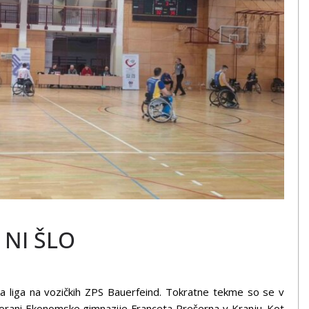
NI ŠLO
ka liga na vozičkih ZPS Bauerfeind. Tokratne tekme so se v
dvorani Ekonomske gimnazije Franceta Prešerna v Kranju. Kot