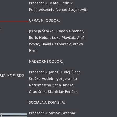
Predsednik
: Matej Lednik
Podpredsednik:
Nenad Stojakovič
UPRAVNI ODBOR:
KE
Jerneja Štarkel, Simon Gračnar,
Boris Hebar, Luka Plavčak, Aleš
Povše, David Razboršek, Vinko
Hren
NADZORNI ODBOR:
Predsednik:
Janez Hudej
Člana:
 BIC: HDELSI22
Srečko Vodeb, Igor Jeranko
Nadomestna člana:
Andrej
Gradišnik, Stanislav Penšek
SOCIALNA KOMISIJA:
Predsednik:
Simon Gračnar