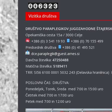
Vizitka društva
DRUŠTVO PARAPLEGIKOV JUGOZAHODNE ŠTAJERS
Opekarniška cesta 15a / 3000 Celje
: +386 (0) 3 541 19 93
+386 (0) 70 155 499
Predsednik društva
+386 (0) 41 495 521
:
dce.paraplegik@guest.arnes.si
Davčna številka:
47250488
Matična številka:
5189411
TRR: SI56 6100 0001 5032 243 (Delavska hranilnica)
POSLOVNI ČAS DRUŠTVA:
Ponedeljek, Torek, Sreda med 7:00 in 15:00 uro
Četrtek med 7:00 in 17:00 uro
Petek med 7:00 in 12:00 uro