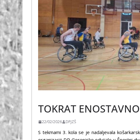
ŠPORT
TOKRAT ENOSTAVNO 
22/02/2026
DPJZŠ
S tekmami 3. kola se je nadaljevala košarkars
organizaciji DP Gorenjske odvijale v Športni 