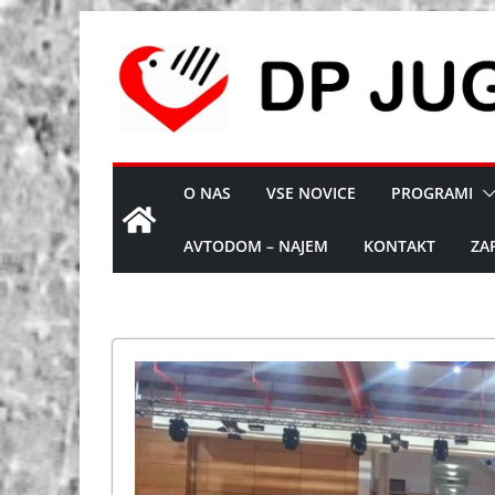
Skip
to
content
O NAS
VSE NOVICE
PROGRAMI
AVTODOM – NAJEM
KONTAKT
ZA