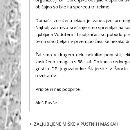
običajno so bile na sporedu tri tekme.
Domača združena ekipa je zanesljivo premag
Najbolj zanimivo srečanje smo spremljali na k
Ljubljana Vodoterm. Ljubljančani so pobudo pre
temu smo Celjani v prvem polčasu še nekako drž
Žal smo v drugem delu nekoliko popustili, eki
zasluženo zmagala s 58 : 44. Do konca rednega d
gostilo DP Jugozahodne Štajerske v Športni d
rezultatov.
Pridite in nas podprite.
Aleš Povše
ZALJUBLJENE MIŠKE V PUSTNIH MASKAH