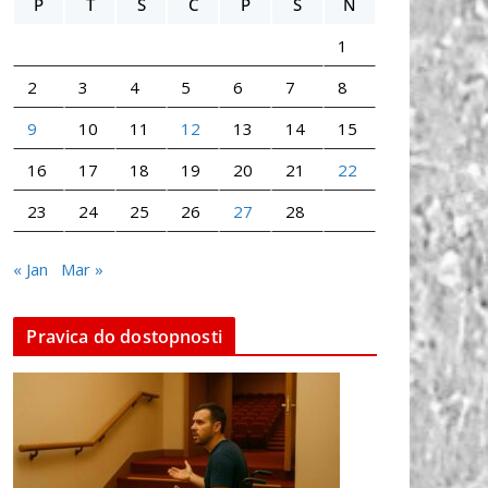
P
T
S
Č
P
S
N
1
2
3
4
5
6
7
8
9
10
11
12
13
14
15
16
17
18
19
20
21
22
23
24
25
26
27
28
« Jan
Mar »
Pravica do dostopnosti