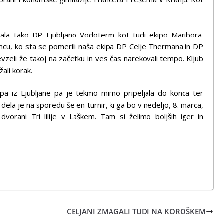
ala tako DP Ljubljano Vodoterm kot tudi ekipo Maribora.
oncu, ko sta se pomerili naša ekipa DP Celje Thermana in DP
vzeli že takoj na začetku in ves čas narekovali tempo. Kljub
ali korak.
pa iz Ljubljane pa je tekmo mirno pripeljala do konca ter
ela je na sporedu še en turnir, ki ga bo v nedeljo, 8. marca,
vorani Tri lilije v Laškem. Tam si želimo boljših iger in
CELJANI ZMAGALI TUDI NA KOROŠKEM