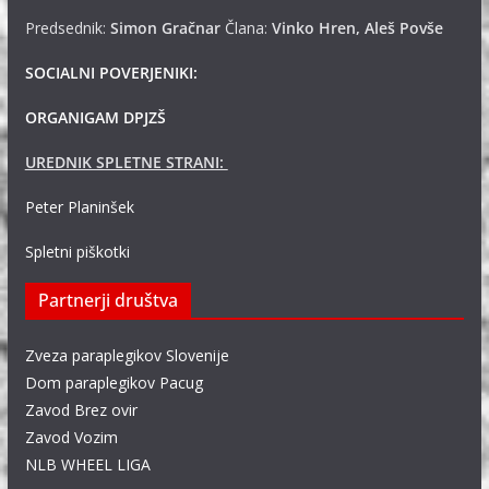
Predsednik:
Simon Gračnar
Člana:
Vinko Hren, Aleš Povše
SOCIALNI POVERJENIKI:
ORGANIGAM DPJZŠ
UREDNIK SPLETNE STRANI:
Peter Planinšek
Spletni piškotki
Partnerji društva
Zveza paraplegikov Slovenije
Dom paraplegikov Pacug
Zavod Brez ovir
Zavod Vozim
NLB WHEEL LIGA