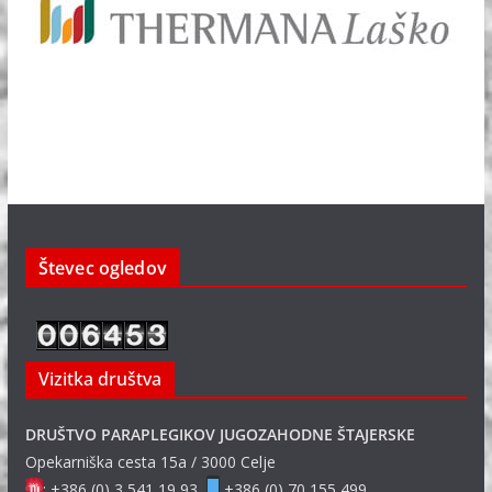
Števec ogledov
Vizitka društva
DRUŠTVO PARAPLEGIKOV JUGOZAHODNE ŠTAJERSKE
Opekarniška cesta 15a / 3000 Celje
: +386 (0) 3 541 19 93
+386 (0) 70 155 499