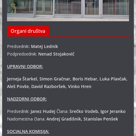
Organi društva
Predsednik
: Matej Lednik
Podpredsednik:
Nenad Stojakovič
UPRAVNI ODBOR:
Jerneja Štarkel, Simon Gračnar, Boris Hebar, Luka Plavčak,
Aleš Povše, David Razboršek, Vinko Hren
NADZORNI ODBOR:
Predsednik:
Janez Hudej
Člana:
Srečko Vodeb, Igor Jeranko
Nadomestna člana:
Andrej
Gradišnik, Stanislav Penšek
SOCIALNA KOMISIJA: