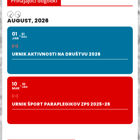
Prihajajoči dogodki
AUGUST, 2026
01
31
DEC
JAN
URNIK AKTIVNOSTI NA DRUŠTVU 2026
10
10
JAN
MAR
URNIK ŠPORT PARAPLEGIKOV ZPS 2025-26