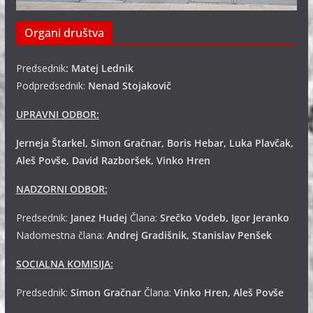
Organi društva
Predsednik
: Matej Lednik
Podpredsednik:
Nenad Stojakovič
UPRAVNI ODBOR:
Jerneja Štarkel, Simon Gračnar, Boris Hebar, Luka Plavčak,
Aleš Povše, David Razboršek, Vinko Hren
NADZORNI ODBOR:
Predsednik:
Janez Hudej
Člana:
Srečko Vodeb, Igor Jeranko
Nadomestna člana:
Andrej
Gradišnik, Stanislav Penšek
SOCIALNA KOMISIJA:
Predsednik:
Simon Gračnar
Člana:
Vinko Hren, Aleš Povše