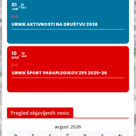
01
31
DEC
JAN
URNIK AKTIVNOSTI NA DRUŠTVU 2026
10
10
JAN
MAR
URNIK ŠPORT PARAPLEGIKOV ZPS 2025-26
Pregled objavljenih novic
avgust 2026