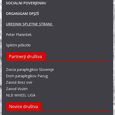
SOCIALNI POVERJENIKI:
ORGANIGAM DPJZŠ
UREDNIK SPLETNE STRANI:
Peter Planinšek
Spletni piškotki
Partnerji društva
Zveza paraplegikov Slovenije
Dom paraplegikov Pacug
Zavod Brez ovir
Zavod Vozim
NLB WHEEL LIGA
Novice društva