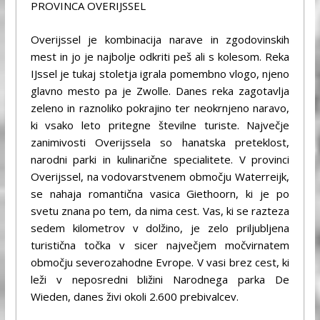
PROVINCA OVERIJSSEL
Overijssel je kombinacija narave in zgodovinskih
mest in jo je najbolje odkriti peš ali s kolesom. Reka
IJssel je tukaj stoletja igrala pomembno vlogo, njeno
glavno mesto pa je Zwolle. Danes reka zagotavlja
zeleno in raznoliko pokrajino ter neokrnjeno naravo,
ki vsako leto pritegne številne turiste. Največje
zanimivosti Overijssela so hanatska preteklost,
narodni parki in kulinarične specialitete. V provinci
Overijssel, na vodovarstvenem območju Waterreijk,
se nahaja romantična vasica Giethoorn, ki je po
svetu znana po tem, da nima cest. Vas, ki se razteza
sedem kilometrov v dolžino, je zelo priljubljena
turistična točka v sicer največjem močvirnatem
območju severozahodne Evrope. V vasi brez cest, ki
leži v neposredni bližini Narodnega parka De
Wieden, danes živi okoli 2.600 prebivalcev.