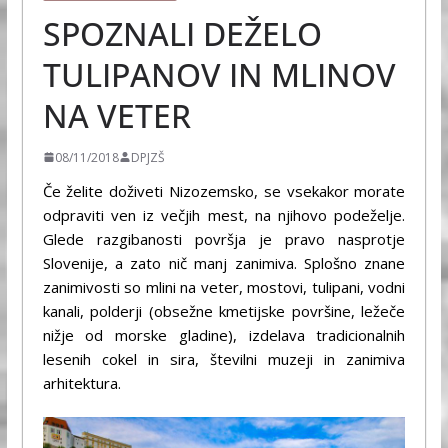
SPOZNALI DEŽELO
TULIPANOV IN MLINOV
NA VETER
08/11/2018
DPJZŠ
Če želite doživeti Nizozemsko, se vsekakor morate
odpraviti ven iz večjih mest, na njihovo podeželje.
Glede razgibanosti površja je pravo nasprotje
Slovenije, a zato nič manj zanimiva. Splošno znane
zanimivosti so mlini na veter, mostovi, tulipani, vodni
kanali, polderji (obsežne kmetijske površine, ležeče
nižje od morske gladine), izdelava tradicionalnih
lesenih cokel in sira, številni muzeji in zanimiva
arhitektura.