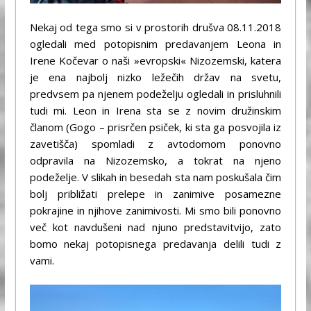
Nekaj od tega smo si v prostorih drušva 08.11.2018
ogledali med potopisnim predavanjem Leona in
Irene Kočevar o naši »evropski« Nizozemski, katera
je ena najbolj nizko ležečih držav na svetu,
predvsem pa njenem podeželju ogledali in prisluhnili
tudi mi. Leon in Irena sta se z novim družinskim
članom (Gogo – prisrčen psiček, ki sta ga posvojila iz
zavetišča) spomladi z avtodomom ponovno
odpravila na Nizozemsko, a tokrat na njeno
podeželje. V slikah in besedah sta nam poskušala čim
bolj približati prelepe in zanimive posamezne
pokrajine in njihove zanimivosti. Mi smo bili ponovno
več kot navdušeni nad njuno predstavitvijo, zato
bomo nekaj potopisnega predavanja delili tudi z
vami.