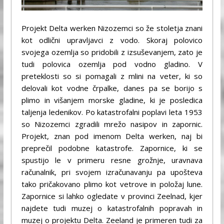
Projekt Delta werken Nizozemci so že stoletja znani
kot odlični upravljavci z vodo. Skoraj polovico
svojega ozemlja so pridobili z izsuševanjem, zato je
tudi polovica ozemlja pod vodno gladino. V
preteklosti so si pomagali z mlini na veter, ki so
delovali kot vodne črpalke, danes pa se borijo s
plimo in višanjem morske gladine, ki je posledica
taljenja ledenikov. Po katastrofalni poplavi leta 1953
so Nizozemci zgradili mrežo nasipov in zapornic.
Projekt, znan pod imenom Delta werken, naj bi
preprečil podobne katastrofe. Zapornice, ki se
spustijo le v primeru resne grožnje, uravnava
računalnik, pri svojem izračunavanju pa upošteva
tako pričakovano plimo kot vetrove in položaj lune.
Zapornice si lahko ogledate v provinci Zeelnad, kjer
najdete tudi muzej o katastrofalnih popravah in
muzej o projektu Delta. Zeeland je primeren tudi za