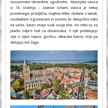
nizozemske obrambne zgodovine. Muzejska vasica
iz 18. stoletja – Zaanse Schans Vasica je nekaj
posebnega, pravljična, majhne hiške obdane s kanali,
rustikalnimi trgovinicami in osmimi še delujočimi mlini
na veter, kateri imajo vsak svoje ime. Vsi mlini so za
plačilo odprti tudi za obiskovalce. V njih pridelujejo
olje iz oljne repice, gorčico, slikarske barve, trije pa
delujejo kot žage.