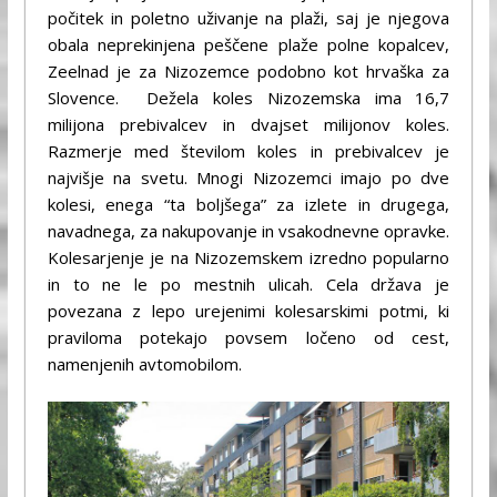
počitek in poletno uživanje na plaži, saj je njegova
obala neprekinjena peščene plaže polne kopalcev,
Zeelnad je za Nizozemce podobno kot hrvaška za
Slovence. Dežela koles Nizozemska ima 16,7
milijona prebivalcev in dvajset milijonov koles.
Razmerje med številom koles in prebivalcev je
najvišje na svetu. Mnogi Nizozemci imajo po dve
kolesi, enega “ta boljšega” za izlete in drugega,
navadnega, za nakupovanje in vsakodnevne opravke.
Kolesarjenje je na Nizozemskem izredno popularno
in to ne le po mestnih ulicah. Cela država je
povezana z lepo urejenimi kolesarskimi potmi, ki
praviloma potekajo povsem ločeno od cest,
namenjenih avtomobilom.