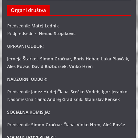
Organi društva
Predsednik
: Matej Lednik
Podpredsednik:
Nenad Stojakovič
UPRAVNI ODBOR:
Jerneja Štarkel, Simon Gračnar, Boris Hebar, Luka Plavčak,
Aleš Povše, David Razboršek, Vinko Hren
NADZORNI ODBOR:
Predsednik:
Janez Hudej
Člana:
Srečko Vodeb, Igor Jeranko
Nadomestna člana:
Andrej
Gradišnik, Stanislav Penšek
SOCIALNA KOMISIJA:
Predsednik:
Simon Gračnar
Člana:
Vinko Hren, Aleš Povše
SOCIALNI POVERJENIKI: