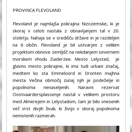
PROVINCA FLEVOLAND
Flevoland je najmlajša pokrajina Nizozemske, ki je
skoraj v celoti nastala z obnavljanjem tal v 20.
stoletju. Nahaja se v središču države in je razdeljen
na 6 občin. Flevoland je bil ustvarjen z velikim
projektom obnove zemljišč na nekdanjem severnem
morskem vhodu Zuiderzee. Mesto Lelystad, je
glavno mesto pokrajine, ki ima tudi urbani značaj,
medtem ko sta Emmeloord in Dronten majhna
mesta. Večina območij zunaj njih je podeželje in
popolnoma nenaseljenih. Naravni rezervat
Oostvaardersplassenje nastal v velikem prostoru
med Almerejem in Lelystadom, tam je bilo vnesenih
več vrst divjih živali, ki živijo v skoraj popolnoma
nemotenih razmerah.