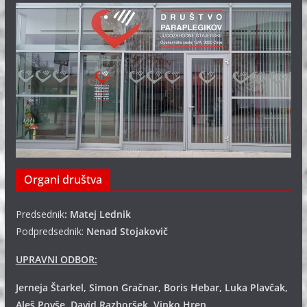
Organi društva
Predsednik
: Matej Lednik
Podpredsednik:
Nenad Stojakovič
UPRAVNI ODBOR:
Jerneja Štarkel, Simon Gračnar, Boris Hebar, Luka Plavčak,
Aleš Povše, David Razboršek, Vinko Hren