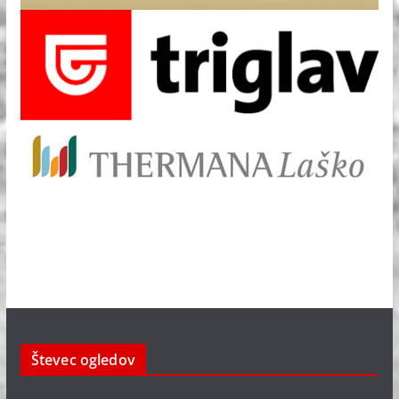
Števec ogledov