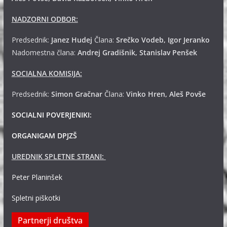
NADZORNI ODBOR:
Predsednik:
Janez Hudej
Člana:
Srečko Vodeb, Igor Jeranko
Nadomestna člana:
Andrej
Gradišnik, Stanislav Penšek
SOCIALNA KOMISIJA:
Predsednik:
Simon Gračnar
Člana:
Vinko Hren, Aleš Povše
SOCIALNI POVERJENIKI:
ORGANIGAM DPJZŠ
UREDNIK SPLETNE STRANI:
Peter Planinšek
Spletni piškotki
Partnerji društva