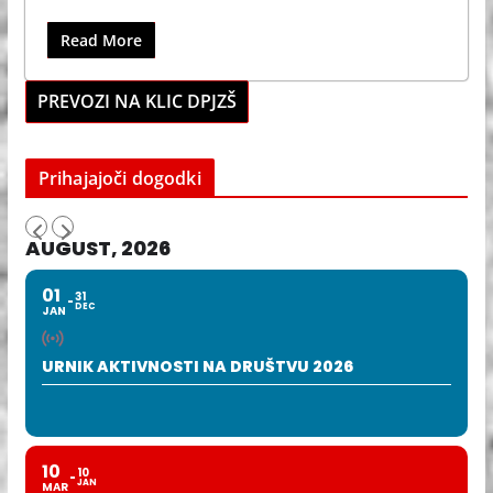
Read More
PREVOZI NA KLIC DPJZŠ
Prihajajoči dogodki
AUGUST, 2026
01
31
DEC
JAN
URNIK AKTIVNOSTI NA DRUŠTVU 2026
10
10
JAN
MAR