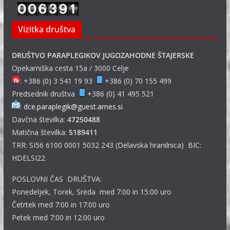
Vizitka društva
DRUŠTVO PARAPLEGIKOV JUGOZAHODNE ŠTAJERSKE
Opekarniška cesta 15a / 3000 Celje
: +386 (0) 3 541 19 93
+386 (0) 70 155 499
Predsednik društva
+386 (0) 41 495 521
:
dce.paraplegik@guest.arnes.si
Davčna številka:
47250488
Matična številka:
5189411
TRR: SI56 6100 0001 5032 243 (Delavska hranilnica) BIC:
HDELSI22
POSLOVNI ČAS DRUŠTVA:
Ponedeljek, Torek, Sreda med 7:00 in 15:00 uro
Četrtek med 7:00 in 17:00 uro
Petek med 7:00 in 12:00 uro