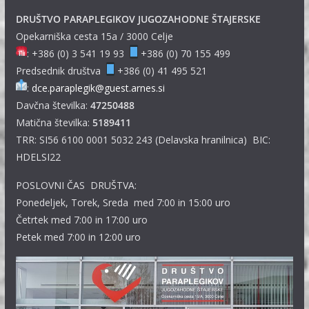
DRUŠTVO PARAPLEGIKOV JUGOZAHODNE ŠTAJERSKE
Opekarniška cesta 15a / 3000 Celje
: +386 (0) 3 541 19 93
+386 (0) 70 155 499
Predsednik društva
+386 (0) 41 495 521
:
dce.paraplegik@guest.arnes.si
Davčna številka:
47250488
Matična številka:
5189411
TRR: SI56 6100 0001 5032 243 (Delavska hranilnica) BIC:
HDELSI22
POSLOVNI ČAS DRUŠTVA:
Ponedeljek, Torek, Sreda med 7:00 in 15:00 uro
Četrtek med 7:00 in 17:00 uro
Petek med 7:00 in 12:00 uro