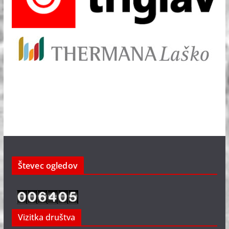
Števec ogledov
Vizitka društva