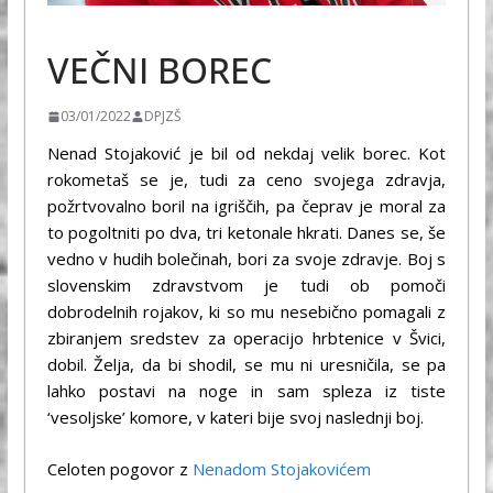
ŠPORT
VEČNI BOREC
03/01/2022
DPJZŠ
Nenad Stojaković je bil od nekdaj velik borec. Kot
rokometaš se je, tudi za ceno svojega zdravja,
požrtvovalno boril na igriščih, pa čeprav je moral za
to pogoltniti po dva, tri ketonale hkrati. Danes se, še
vedno v hudih bolečinah, bori za svoje zdravje. Boj s
slovenskim zdravstvom je tudi ob pomoči
dobrodelnih rojakov, ki so mu nesebično pomagali z
zbiranjem sredstev za operacijo hrbtenice v Švici,
dobil. Želja, da bi shodil, se mu ni uresničila, se pa
lahko postavi na noge in sam spleza iz tiste
‘vesoljske’ komore, v kateri bije svoj naslednji boj.
Celoten pogovor z
Nenadom Stojakovićem