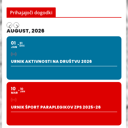
Prihajajoči dogodki
AUGUST, 2026
01
31
DEC
JAN
URNIK AKTIVNOSTI NA DRUŠTVU 2026
10
10
JAN
MAR
URNIK ŠPORT PARAPLEGIKOV ZPS 2025-26