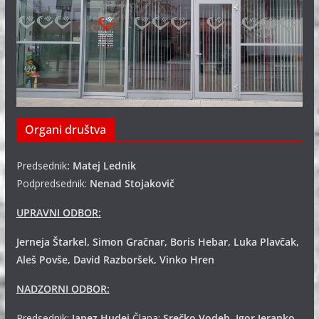
Organi društva
Predsednik
: Matej Lednik
Podpredsednik:
Nenad Stojakovič
UPRAVNI ODBOR:
Jerneja Štarkel, Simon Gračnar, Boris Hebar, Luka Plavčak,
Aleš Povše, David Razboršek, Vinko Hren
NADZORNI ODBOR:
Predsednik:
Janez Hudej
Člana:
Srečko Vodeb, Igor Jeranko