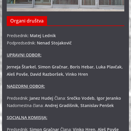
Organi društva
Predsednik
: Matej Lednik
Podpredsednik:
Nenad Stojakovič
UPRAVNI ODBOR:
Jerneja Štarkel, Simon Gračnar, Boris Hebar, Luka Plavčak,
Aleš Povše, David Razboršek, Vinko Hren
NADZORNI ODBOR:
Predsednik:
Janez Hudej
Člana:
Srečko Vodeb, Igor Jeranko
Nadomestna člana:
Andrej
Gradišnik, Stanislav Penšek
SOCIALNA KOMISIJA:
Predsednik:
Simon Gračnar
Člana:
Vinko Hren, Aleš Povše