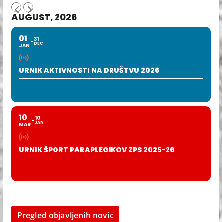
AUGUST, 2026
01
31
DEC
JAN
URNIK AKTIVNOSTI NA DRUŠTVU 2026
10
10
JAN
MAR
URNIK ŠPORT PARAPLEGIKOV ZPS 2025-26
Pregled objavljenih novic