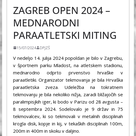
ZAGREB OPEN 2024 –
MEDNARODNI
PARAATLETSKI MITING
15/07/2024
DPJZŠ
V nedeljo 14. julija 2024 popoldan je bilo v Zagrebu,
v športnem parku Mladost, na atletskem stadionu,
mednarodno odprto prvenstvo hrvaške v
paraatletiki. Organizator tekmovanja je bila Hrvaška
paraatletska zveza. Udeležba na tokratnem
tekmovanju je bila nekoliko nižja, zaradi bližajočih se
paralimpisjkih iger, ki bodo v Parizu od 28 avgusta –
8 septembra 2024. Sodelovalo je 9 držav in 75
tekmovalcev, ki so tekmovali v metalnih disciplinah
krogla disk, kopje in kij, v tekaških disciplinah 100m,
200m in 400m in skoku v daljino.