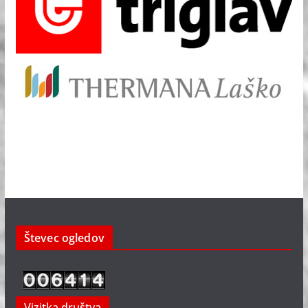
Števec ogledov
Vizitka društva