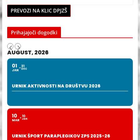
PREVOZI NA KLIC DPJZŠ
Prihajajoči dogodki
AUGUST, 2026
01
31
DEC
JAN
URNIK AKTIVNOSTI NA DRUŠTVU 2026
10
10
JAN
MAR
URNIK ŠPORT PARAPLEGIKOV ZPS 2025-26