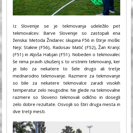
Iz Slovenije se je tekmovanja udeležilo pet
tekmovalcev. Barve Slovenije so zastopali ena
ženska: Metoda Žnidarec skupina F56 in štirje moški:
Nejc Stakne (F56), Radosav Matić (F52), Žan Kranjc
(F51) in Aljoša Habjan (F51). Nobeden o tekmovalec
še nima pravih izkušenj s to vrstnimi tekmovanji, ker
je bilo za nekatere to šele drugo ali tretje
mednarodno tekmovanje. Razmere za tekmovanje
so bile za nekatere tekmovalce zaradi visokih
temperatur zelo neugodne. Ne glede na tekmovalne
razmere so Slovenci tekmovali odlično in dosegli
zelo dobre rezultate. Osvojili so štiri druga mesta in
dve tretji mesti.