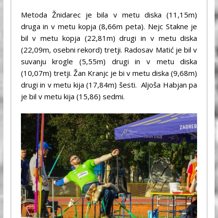
Metoda Žnidarec je bila v metu diska (11,15m)
druga in v metu kopja (8,66m peta). Nejc Stakne je
bil v metu kopja (22,81m) drugi in v metu diska
(22,09m, osebni rekord) tretji. Radosav Matić je bil v
suvanju krogle (5,55m) drugi in v metu diska
(10,07m) tretji. Žan Kranjc je bi v metu diska (9,68m)
drugi in v metu kija (17,84m) šesti. Aljoša Habjan pa
je bil v metu kija (15,86) sedmi.