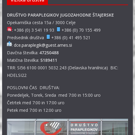
DRUŠTVO PARAPLEGIKOV JUGOZAHODNE ŠTAJERSKE
Opekarniška cesta 15a / 3000 Celje
: +386 (0) 3 541 19 93
+386 (0) 70 155 499
Predsednik društva
+386 (0) 41 495 521
:
dce.paraplegik@guest.arnes.si
Davčna številka:
47250488
Matična številka:
5189411
TRR: SI56 6100 0001 5032 243 (Delavska hranilnica) BIC:
HDELSI22
POSLOVNI ČAS DRUŠTVA:
Ponedeljek, Torek, Sreda med 7:00 in 15:00 uro
Četrtek med 7:00 in 17:00 uro
Petek med 7:00 in 12:00 uro