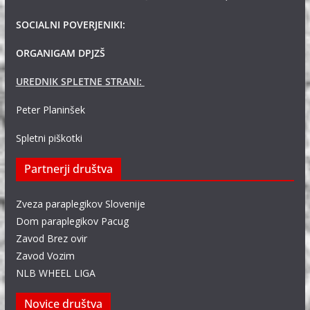
SOCIALNI POVERJENIKI:
ORGANIGAM DPJZŠ
UREDNIK SPLETNE STRANI:
Peter Planinšek
Spletni piškotki
Partnerji društva
Zveza paraplegikov Slovenije
Dom paraplegikov Pacug
Zavod Brez ovir
Zavod Vozim
NLB WHEEL LIGA
Novice društva