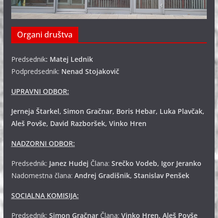
Organi društva
Predsednik
: Matej Lednik
Podpredsednik:
Nenad Stojakovič
UPRAVNI ODBOR:
Jerneja Štarkel, Simon Gračnar, Boris Hebar, Luka Plavčak,
Aleš Povše, David Razboršek, Vinko Hren
NADZORNI ODBOR:
Predsednik:
Janez Hudej
Člana:
Srečko Vodeb, Igor Jeranko
Nadomestna člana:
Andrej
Gradišnik, Stanislav Penšek
SOCIALNA KOMISIJA:
Predsednik:
Simon Gračnar
Člana:
Vinko Hren, Aleš Povše