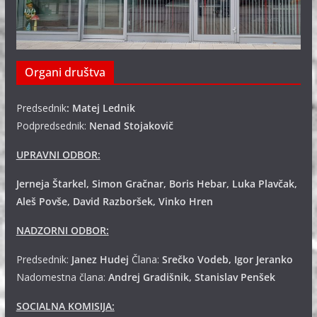
Organi društva
Predsednik
: Matej Lednik
Podpredsednik:
Nenad Stojakovič
UPRAVNI ODBOR:
Jerneja Štarkel, Simon Gračnar, Boris Hebar, Luka Plavčak,
Aleš Povše, David Razboršek, Vinko Hren
NADZORNI ODBOR:
Predsednik:
Janez Hudej
Člana:
Srečko Vodeb, Igor Jeranko
Nadomestna člana:
Andrej
Gradišnik, Stanislav Penšek
SOCIALNA KOMISIJA: