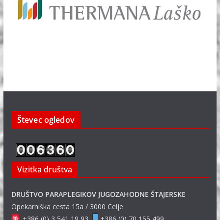
Števec ogledov
Vizitka društva
DRUŠTVO PARAPLEGIKOV JUGOZAHODNE ŠTAJERSKE
Opekarniška cesta 15a / 3000 Celje
: +386 (0) 3 541 19 93
+386 (0) 70 155 499