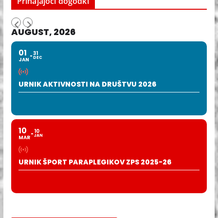
Prihajajoči dogodki
AUGUST, 2026
01
31
DEC
JAN
URNIK AKTIVNOSTI NA DRUŠTVU 2026
10
10
JAN
MAR
URNIK ŠPORT PARAPLEGIKOV ZPS 2025-26