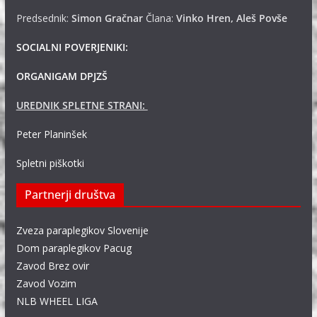
Predsednik:
Simon Gračnar
Člana:
Vinko Hren, Aleš Povše
SOCIALNI POVERJENIKI:
ORGANIGAM DPJZŠ
UREDNIK SPLETNE STRANI:
Peter Planinšek
Spletni piškotki
Partnerji društva
Zveza paraplegikov Slovenije
Dom paraplegikov Pacug
Zavod Brez ovir
Zavod Vozim
NLB WHEEL LIGA