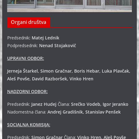
Organi društva
Predsednik
: Matej Lednik
Podpredsednik:
Nenad Stojakovič
UPRAVNI ODBOR:
Jerneja Štarkel, Simon Gračnar, Boris Hebar, Luka Plavčak,
Aleš Povše, David Razboršek, Vinko Hren
NADZORNI ODBOR:
Predsednik:
Janez Hudej
Člana:
Srečko Vodeb, Igor Jeranko
Nadomestna člana:
Andrej
Gradišnik, Stanislav Penšek
SOCIALNA KOMISIJA:
Predsednik:
Simon Gračnar
Člana:
Vinko Hren, Aleš Povše