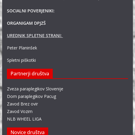
SOCIALNI POVERJENIKI:
ORGANIGAM DPJZŠ
UREDNIK SPLETNE STRANI:
Peter Planinšek
Spletni piškotki
Partnerji društva
Zveza paraplegikov Slovenije
Dom paraplegikov Pacug
Zavod Brez ovir
Zavod Vozim
NLB WHEEL LIGA
Novice društva