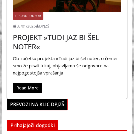
UPRAVNI ODBOR
03/01/2026
DPJZŠ
PROJEKT »TUDI JAZ BI ŠEL
NOTER«
Ob začetku projekta »Tudi jaz bi šel noter, o čemer
smo že pisali tukaj, objavljamo še odgovore na
najpogostejša vprašanja
Read More
PREVOZI NA KLIC DPJZŠ
Prihajajoči dogodki