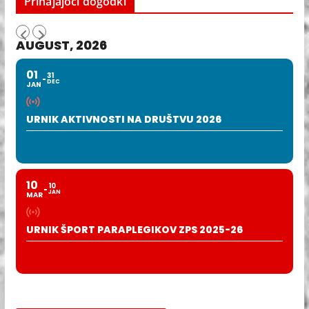
Prihajajoči dogodki
AUGUST, 2026
01
31
DEC
JAN
URNIK AKTIVNOSTI NA DRUŠTVU 2026
10
10
JAN
MAR
URNIK ŠPORT PARAPLEGIKOV ZPS 2025-26