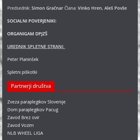
Predsednik:
Simon Gračnar
Člana:
Vinko Hren, Aleš Povše
SOCIALNI POVERJENIKI:
ORGANIGAM DPJZŠ
UREDNIK SPLETNE STRANI:
Peter Planinšek
Spletni piškotki
Partnerji društva
Zveza paraplegikov Slovenije
Dom paraplegikov Pacug
Zavod Brez ovir
Zavod Vozim
NLB WHEEL LIGA