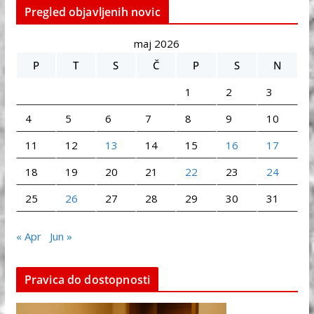
Pregled objavljenih novic
maj 2026
P
T
S
Č
P
S
N
1
2
3
4
5
6
7
8
9
10
11
12
13
14
15
16
17
18
19
20
21
22
23
24
25
26
27
28
29
30
31
« Apr
Jun »
Pravica do dostopnosti