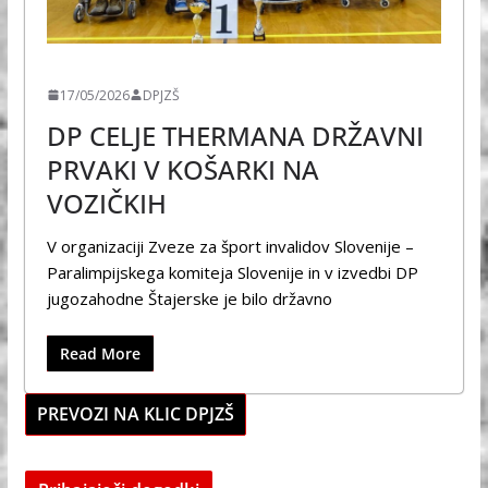
ŠPORT
17/05/2026
DPJZŠ
DP CELJE THERMANA DRŽAVNI
PRVAKI V KOŠARKI NA
VOZIČKIH
V organizaciji Zveze za šport invalidov Slovenije –
Paralimpijskega komiteja Slovenije in v izvedbi DP
jugozahodne Štajerske je bilo državno
Read More
PREVOZI NA KLIC DPJZŠ