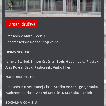
Organi društva
Predsednik
: Matej Lednik
Podpredsednik:
Nenad Stojakovič
UPRAVNI ODBOR:
Jerneja Štarkel, Simon Gračnar, Boris Hebar, Luka Plavčak,
Aleš Povše, David Razboršek, Vinko Hren
NADZORNI ODBOR:
Predsednik:
Janez Hudej
Člana:
Srečko Vodeb, Igor Jeranko
Nadomestna člana:
Andrej
Gradišnik, Stanislav Penšek
SOCIALNA KOMISIJA: