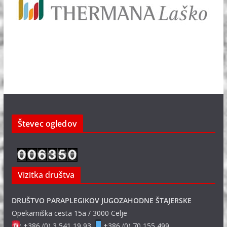
Števec ogledov
Vizitka društva
DRUŠTVO PARAPLEGIKOV JUGOZAHODNE ŠTAJERSKE
Opekarniška cesta 15a / 3000 Celje
: +386 (0) 3 541 19 93
+386 (0) 70 155 499