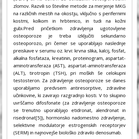
zlomov. Razvili so številne metode za merjenje MKG
na različnih mestih na okostju, vključno s perifernimi
kostmi, kolkom in hrbtenico, in tudi na kožni
gubi.Pred pričetkom zdravljenja ugotovljene
osteoporoze je treba izključiti sekundarno
osteoporozo, pri čemer se uporabljajo naslednje
preiskave v serumu oz. krvi: krvna slika, kalcij, fosfat,
alkalna fosfataza, kreatinin, proteinogram, aspartat-
aminotransferaza (AST), aspartat-aminotransferaza
(ALT), tirotropin (TSH), pri moških še celokupni
testosteron. Za zdravljenje osteoporoze se danes
uporabljamo predvsem antiresorptive, zdravilne
učinkovine, ki zavirajo razgradnjo kosti. V to skupino
uvrščamo difosfonate (za zdravljenje osteoporoze
se trenutno uporabljajo etidronat, alendronat in
risedronat[5]), hormonsko nadomestno zdravljenje,
selektivne modulatorje estrogenskih receptorjev
(SERM) in najnovejše biološko zdravilo denosumab.