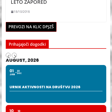
LETO ZAPORED
18/10/2018
PREVOZI NA KLIC DPJZŠ
Prihajajoči dogodki
AUGUST, 2026
01
31
DEC
JAN
URNIK AKTIVNOSTI NA DRUŠTVU 2026
10
10