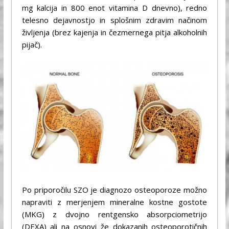
mg kalcija in 800 enot vitamina D dnevno), redno
telesno dejavnostjo in splošnim zdravim načinom
življenja (brez kajenja in čezmernega pitja alkoholnih
pijač).
Po priporočilu SZO je diagnozo osteoporoze možno
napraviti z merjenjem mineralne kostne gostote
(MKG) z dvojno rentgensko absorpciometrijo
(DEXA) ali na osnovi že dokazanih osteoporotičnih