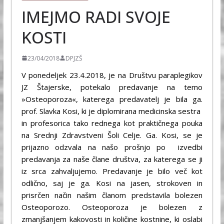
IMEJMO RADI SVOJE
KOSTI
23/04/2018
DPJZŠ
V ponedeljek 23.4.2018, je na Društvu paraplegikov
JZ Štajerske, potekalo predavanje na temo
»Osteoporoza«, katerega predavatelj je bila ga.
prof. Slavka Kosi, ki je diplomirana medicinska sestra
in profesorica tako rednega kot praktičnega pouka
na Srednji Zdravstveni Šoli Celje. Ga. Kosi, se je
prijazno odzvala na našo prošnjo po izvedbi
predavanja za naše člane društva, za katerega se ji
iz srca zahvaljujemo. Predavanje je bilo več kot
odlično, saj je ga. Kosi na jasen, strokoven in
prisrčen način našim članom predstavila bolezen
Osteoporozo. Osteoporoza je bolezen z
zmanjšanjem kakovosti in količine kostnine, ki oslabi