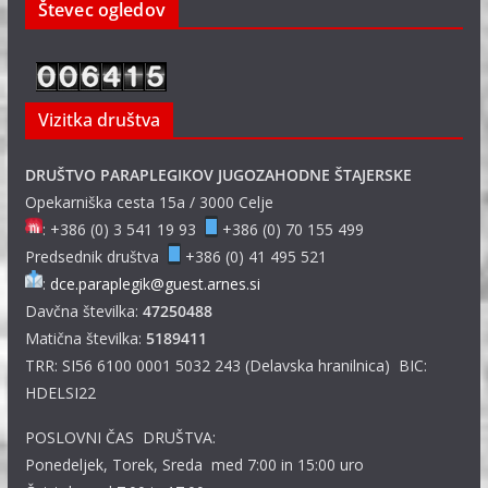
Števec ogledov
Vizitka društva
DRUŠTVO PARAPLEGIKOV JUGOZAHODNE ŠTAJERSKE
Opekarniška cesta 15a / 3000 Celje
: +386 (0) 3 541 19 93
+386 (0) 70 155 499
Predsednik društva
+386 (0) 41 495 521
:
dce.paraplegik@guest.arnes.si
Davčna številka:
47250488
Matična številka:
5189411
TRR: SI56 6100 0001 5032 243 (Delavska hranilnica) BIC:
HDELSI22
POSLOVNI ČAS DRUŠTVA:
Ponedeljek, Torek, Sreda med 7:00 in 15:00 uro