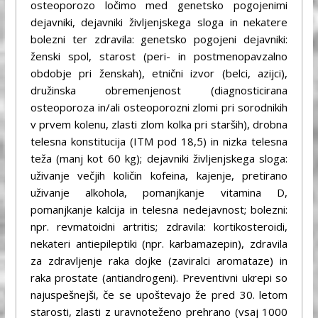
osteoporozo ločimo med genetsko pogojenimi
dejavniki, dejavniki življenjskega sloga in nekatere
bolezni ter zdravila: genetsko pogojeni dejavniki:
ženski spol, starost (peri- in postmenopavzalno
obdobje pri ženskah), etnični izvor (belci, azijci),
družinska obremenjenost (diagnosticirana
osteoporoza in/ali osteoporozni zlomi pri sorodnikih
v prvem kolenu, zlasti zlom kolka pri starših), drobna
telesna konstitucija (ITM pod 18,5) in nizka telesna
teža (manj kot 60 kg); dejavniki življenjskega sloga:
uživanje večjih količin kofeina, kajenje, pretirano
uživanje alkohola, pomanjkanje vitamina D,
pomanjkanje kalcija in telesna nedejavnost; bolezni:
npr. revmatoidni artritis; zdravila: kortikosteroidi,
nekateri antiepileptiki (npr. karbamazepin), zdravila
za zdravljenje raka dojke (zaviralci aromataze) in
raka prostate (antiandrogeni). Preventivni ukrepi so
najuspešnejši, če se upoštevajo že pred 30. letom
starosti, zlasti z uravnoteženo prehrano (vsaj 1000