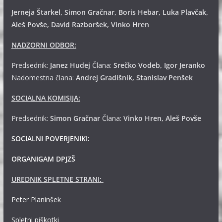
Jerneja Štarkel, Simon Gračnar, Boris Hebar, Luka Plavčak,
Aleš Povše, David Razboršek, Vinko Hren
NADZORNI ODBOR:
Predsednik:
Janez Hudej
Člana:
Srečko Vodeb, Igor Jeranko
Nadomestna člana:
Andrej
Gradišnik, Stanislav Penšek
SOCIALNA KOMISIJA:
Predsednik:
Simon Gračnar
Člana:
Vinko Hren, Aleš Povše
SOCIALNI POVERJENIKI:
ORGANIGAM DPJZŠ
UREDNIK SPLETNE STRANI:
Peter Planinšek
Spletni piškotki