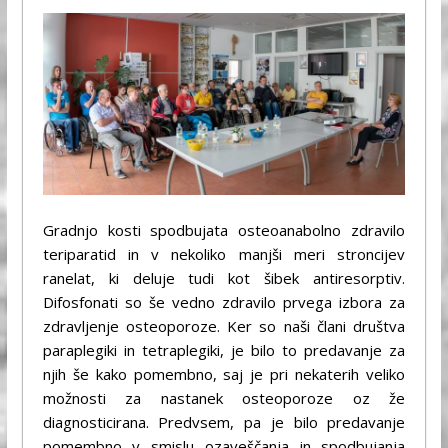
Gradnjo kosti spodbujata osteoanabolno zdravilo
teriparatid in v nekoliko manjši meri stroncijev
ranelat, ki deluje tudi kot šibek antiresorptiv.
Difosfonati so še vedno zdravilo prvega izbora za
zdravljenje osteoporoze. Ker so naši člani društva
paraplegiki in tetraplegiki, je bilo to predavanje za
njih še kako pomembno, saj je pri nekaterih veliko
možnosti za nastanek osteoporoze oz že
diagnosticirana. Predvsem, pa je bilo predavanje
pomembno v smislu ozaveščanja in spodbujanja