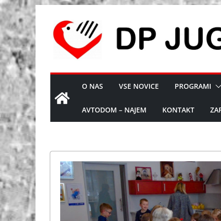
Skip
to
content
O NAS
VSE NOVICE
PROGRAMI
AVTODOM – NAJEM
KONTAKT
ZA