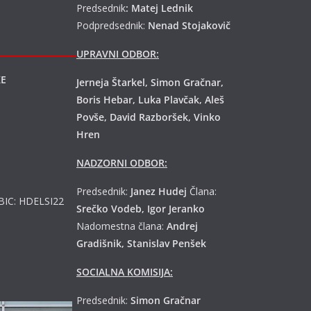
Predsednik
: Matej Lednik
Podpredsednik:
Nenad Stojakovič
UPRAVNI ODBOR:
KE
Jerneja Štarkel, Simon Gračnar,
Boris Hebar, Luka Plavčak, Aleš
Povše, David Razboršek, Vinko
Hren
NADZORNI ODBOR:
Predsednik:
Janez Hudej
Člana:
 BIC: HDELSI22
Srečko Vodeb, Igor Jeranko
Nadomestna člana:
Andrej
Gradišnik, Stanislav Penšek
SOCIALNA KOMISIJA:
Predsednik:
Simon Gračnar