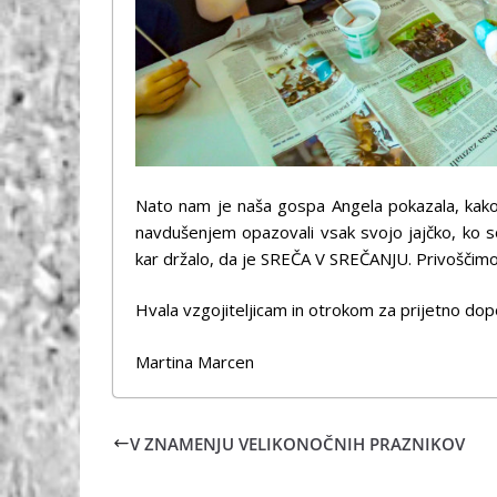
Nato nam je naša gospa Angela pokazala, kako 
navdušenjem opazovali vsak svojo jajčko, ko so
kar držalo, da je SREČA V SREČANJU. Privoščimo 
Hvala vzgojiteljicam in otrokom za prijetno do
Martina Marcen
V ZNAMENJU VELIKONOČNIH PRAZNIKOV