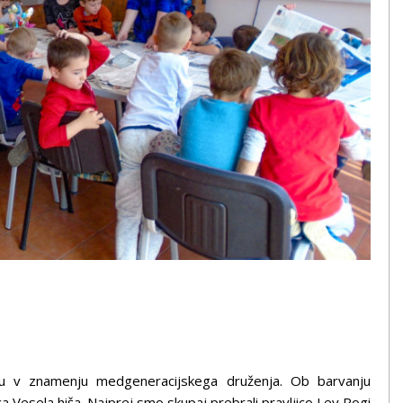
tvu v znamenju medgeneracijskega druženja. Ob barvanju
tca Vesela hiša. Najprej smo skupaj prebrali pravljico Lev Rogi