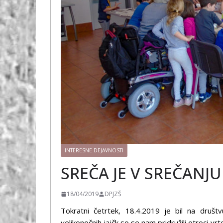
INTERESNE DEJAVNOSTI
SREČA JE V SREČANJU
18/04/2019
DPJZŠ
Tokratni četrtek, 18.4.2019 je bil na druš
velikonočnih jajčk so se nam pridružili otroci vr