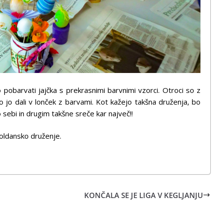
pobarvati jajčka s prekrasnimi barvnimi vzorci. Otroci so z
 jo dali v lonček z barvami. Kot kažejo takšna druženja, bo
sebi in drugim takšne sreče kar največ!!
poldansko druženje.
KONČALA SE JE LIGA V KEGLJANJU