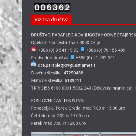
Vizitka društva
DRUŠTVO PARAPLEGIKOV JUGOZAHODNE ŠTAJERS
Opekarniška cesta 15a / 3000 Celje
: +386 (0) 3 541 19 93
+386 (0) 70 155 499
Predsednik društva
+386 (0) 41 495 521
:
dce.paraplegik@guest.arnes.si
Davčna številka:
47250488
Matična številka:
5189411
TRR: SI56 6100 0001 5032 243 (Delavska hranilnica)
POSLOVNI ČAS DRUŠTVA:
Ponedeljek, Torek, Sreda med 7:00 in 15:00 uro
Četrtek med 7:00 in 17:00 uro
Petek med 7:00 in 12:00 uro