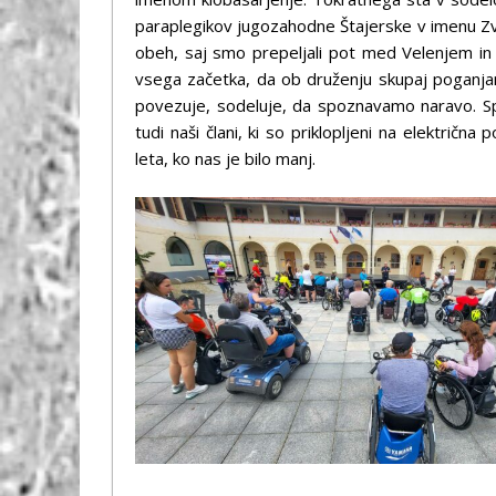
paraplegikov jugozahodne Štajerske v imenu Zv
obeh, saj smo prepeljali pot med Velenjem in
vsega začetka, da ob druženju skupaj poganjam
povezuje, sodeluje, da spoznavamo naravo. Sprva
tudi naši člani, ki so priklopljeni na električ
leta, ko nas je bilo manj.