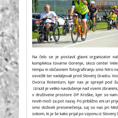
Na čelo se je postavil glavni organizator n
kompleksa tovarne Gorenje, skozi center Velenj
tempu in občasnem fotografiranju smo hitro napre
osvežili ter nadaljevali proti Slovenj Gradcu. V
Dvorca Rotenturn, kjer nas je sprejel pod ž
Izrazil je veliko navdušenje nad vsemi zbranimi, 
v društvene prostore DP Kroške, kjer so nam pr
novih moči za pot nazaj. Po približno eni uri pri
smo doživeli presenečenja, saj so nas pri Misl
sokom, ki je še kako prijal po vzponu iz Slovenj 