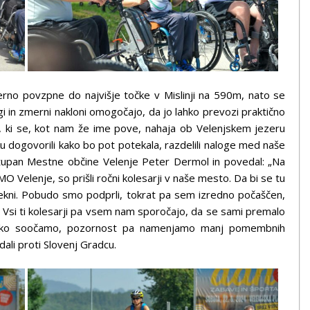
rno povzpne do najvišje točke v Mislinji na 590m, nato se
in zmerni nakloni omogočajo, da jo lahko prevozi praktično
, ki se, kot nam že ime pove, nahaja ob Velenjskem jezeru
u dogovorili kako bo pot potekala, razdelili naloge med naše
di župan Mestne občine Velenje Peter Dermol in povedal: „Na
O Velenje, so prišli ročni kolesarji v naše mesto. Da bi se tu
trekni. Pobudo smo podprli, tokrat pa sem izredno počaščen,
i. Vsi ti kolesarji pa vsem nam sporočajo, da se sami premalo
lahko soočamo, pozornost pa namenjamo manj pomembnih
li proti Slovenj Gradcu.