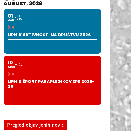
AUGUST, 2026
01
31
DEC
JAN
URNIK AKTIVNOSTI NA DRUŠTVU 2026
10
10
JAN
MAR
URNIK ŠPORT PARAPLEGIKOV ZPS 2025-
26
Pregled objavljenih novic