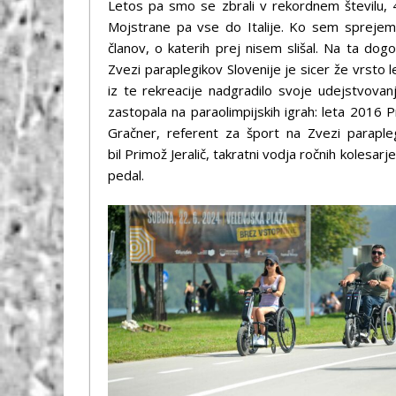
Letos pa smo se zbrali v rekordnem številu, 4
Mojstrane pa vse do Italije. Ko sem sprejemal
članov, o katerih prej nisem slišal. Na ta dogod
Zvezi paraplegikov Slovenije je sicer že vrsto 
iz te rekreacije nadgradilo svoje udejstvovan
zastopala na paraolimpijskih igrah: leta 2016 P
Gračner, referent za šport na Zvezi paraplegi
bil Primož Jeralič, takratni vodja ročnih kolesarj
pedal.