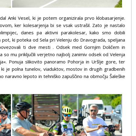
al Anki Vesel, ki je potem organizirala prvo klobasarjenje.
lovom, ker kolesarjenja bi se vsak ustrašil. Zato je nastalo
aolimpijec, danes pa aktivni parakolesar, kako smo dobili
ka pot, ki poteka od Sela pri Velenju do Dravograda, speljana
e povezovali ti dve mesti . Odsek med Gornjim Doličem in
 so mu priključili verjetno najbolj zanimiv odsek od Velenja
a«. Ponuja slikovito panoramo Pohorja in Uršlje gore, ter
 ki je polna tunelov, viaduktov, mostov in drugih gradbenih
o naravno lepoto in tehniško zapuščino na območju Šaleške