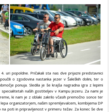
. uri popoldne. Pričakali sta nas dve prijazni predstavnici
poučili o zgodovina nastanka jezer v Šaleških dolini, ter o
 območje ponuja. Sledila je še krajša nagradna igra z lepimi
 specialitetah naših gostiteljev v Kampu Jezeru. Za nami je
vreme, ki nam je z oblaki zakrilo včasih premočno sonce ter
a lepa organizatorjem, našim spremljevalcem, kombijema DP
na poti in pripravljenost v primeru težav. Za konec še dve