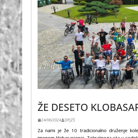
ŠPORT
ŽE DESETO KLOBASAR
24/06/2024
DPJZŠ
Za nami je že 10 tradicionalno druženje kol
imenom klobasarjenje. Tokratnega sta v sodelo