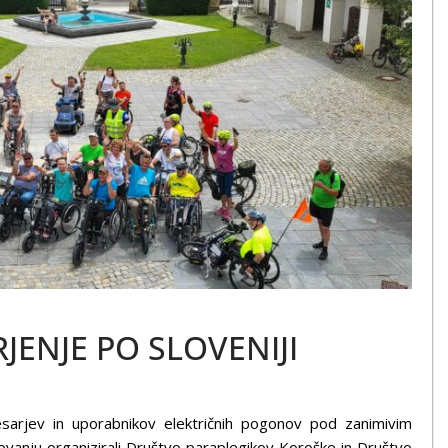
JENJE PO SLOVENIJI
esarjev in uporabnikov električnih pogonov pod zanimivim
vanju organizirali Društvo paraplegikov Koroške in Društvo