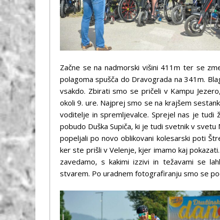
Začne se na nadmorski višini 411m ter se zme
polagoma spušča do Dravograda na 341m. Blagi 
vsakdo. Zbirati smo se pričeli v Kampu Jezero
okoli 9. ure. Najprej smo se na krajšem sestank
voditelje in spremljevalce. Sprejel nas je tu
pobudo Duška Supiča, ki je tudi svetnik v svetu M
popeljali po novo oblikovani kolesarski poti Š
ker ste prišli v Velenje, kjer imamo kaj pokazat
zavedamo, s kakimi izzivi in težavami se 
stvarem. Po uradnem fotografiranju smo se poda