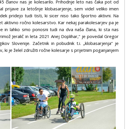
5 članov nas je kolesarilo. Prihodnje leto nas čaka pot od
 prijave za letošnje klobasarjenje, sem videl veliko imen
ek pridejo tudi tisti, ki sicer niso tako športno aktivni. Na
let aktivno ročno kolesarstvo. Kar nekaj parakolesarjev pa je
je in lahko smo ponosni tudi na dva naša člana, ki sta nas
rimož Jeralič in leta 2021 Anej Doplihar,“ je povedal Gregor
kov Slovenije. Začetnik in pobudnik t.i. „klobasarjenja“ je
ev, ki je želel združiti ročne kolesarje s prijetnim poganjanjem