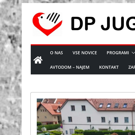
Skip
to
content
O NAS
VSE NOVICE
PROGRAMI
AVTODOM – NAJEM
KONTAKT
ZA