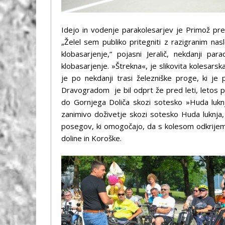
Idejo in vodenje parakolesarjev je Primož pred
„Želel sem publiko pritegniti z razigranim nas
klobasarjenje,“ pojasni Jeralič, nekdanji par
klobasarjenje. »Štrekna«, je slikovita kolesars
je po nekdanji trasi železniške proge, ki j
Dravogradom je bil odprt že pred leti, letos pa
do Gornjega Doliča skozi sotesko »Huda luknj
zanimivo doživetje skozi sotesko Huda luknja,
posegov, ki omogočajo, da s kolesom odkrijem
doline in Koroške.