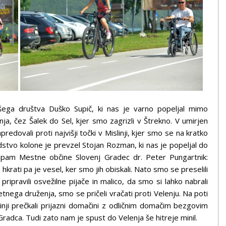
ašega društva Duško Supič, ki nas je varno popeljal mimo
a, čez Šalek do Sel, kjer smo zagrizli v Štrekno. V umirjen
dovali proti najvišji točki v Mislinji, kjer smo se na kratko
odstvo kolone je prevzel Stojan Rozman, ki nas je popeljal do
upam Mestne občine Slovenj Gradec dr. Peter Pungartnik:
hkrati pa je vesel, ker smo jih obiskali. Nato smo se preselili
ipravili osvežilne pijače in malico, da smo si lahko nabrali
jetnega druženja, smo se pričeli vračati proti Velenju. Na poti
inji prečkali prijazni domačini z odličnim domačim bezgovim
Gradca. Tudi zato nam je spust do Velenja še hitreje minil.