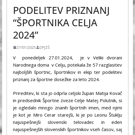
PODELITEV PRIZNANJ
“ŠPORTNIKA CELJA
2024”
27/01/2025
DPJZŠ
V ponedeljek 27.01.2024, je v Veliki dvorani
Narodnega doma v Celju, potekala že 57 razglasitev
najboljših športnic, športnikov in ekip ter podelitev
priznanj za športne dosežke za leto 2024.
Prireditev, ki sta jo odprla celjski župan Matija Kovač
in predsednik Športne zveze Celje Matej Polutnik, si
je ogledalo mnogo znanih športnih imen, med njimi
je kot je Miro Cerar starejši, ki je po Leonu Štuklju
najuspešnejši slovenski telovadec in eden
najuspešnejših slovenskih športnikov vseh časov, saj