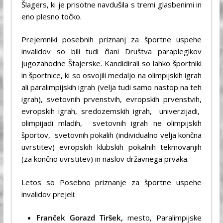
Šlagers, ki je prisotne navdušila s tremi glasbenimi in
eno plesno točko.
Prejemniki posebnih priznanj za športne uspehe
invalidov so bili tudi člani Društva paraplegikov
jugozahodne Štajerske. Kandidirali so lahko športniki
in športnice, ki so osvojili medaljo na olimpijskih igrah
ali paralimpijskih igrah (velja tudi samo nastop na teh
igrah), svetovnih prvenstvih, evropskih prvenstvih,
evropskih igrah, sredozemskih igrah, univerzijadi,
olimpijadi mladih, svetovnih igrah ne olimpijskih
športov, svetovnih pokalih (individualno velja končna
uvrstitev) evropskih klubskih pokalnih tekmovanjih
(za končno uvrstitev) in naslov državnega prvaka.
Letos so Posebno priznanje za športne uspehe
invalidov prejeli:
Franček Gorazd Tiršek,
mesto, Paralimpijske