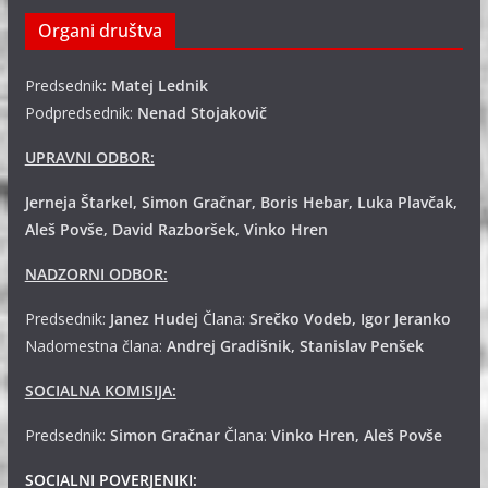
Organi društva
Predsednik
: Matej Lednik
Podpredsednik:
Nenad Stojakovič
UPRAVNI ODBOR:
Jerneja Štarkel, Simon Gračnar, Boris Hebar, Luka Plavčak,
Aleš Povše, David Razboršek, Vinko Hren
NADZORNI ODBOR:
Predsednik:
Janez Hudej
Člana:
Srečko Vodeb, Igor Jeranko
Nadomestna člana:
Andrej
Gradišnik, Stanislav Penšek
SOCIALNA KOMISIJA:
Predsednik:
Simon Gračnar
Člana:
Vinko Hren, Aleš Povše
SOCIALNI POVERJENIKI: