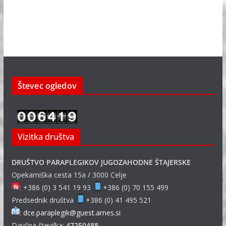
Števec ogledov
Vizitka društva
DRUŠTVO PARAPLEGIKOV JUGOZAHODNE ŠTAJERSKE
Opekarniška cesta 15a / 3000 Celje
: +386 (0) 3 541 19 93
+386 (0) 70 155 499
Predsednik društva
+386 (0) 41 495 521
:
dce.paraplegik@guest.arnes.si
Davčna številka:
47250488