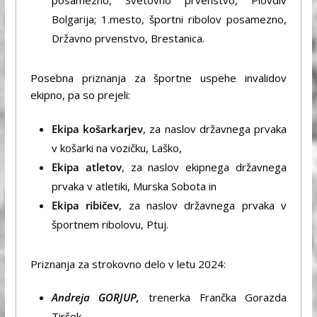
posamezno, Svetovno prvenstvo, Plovdiv
Bolgarija; 1.mesto, športni ribolov posamezno,
Državno prvenstvo, Brestanica.
Posebna priznanja za športne uspehe invalidov
ekipno, pa so prejeli:
Ekipa košarkarjev
, za naslov državnega prvaka
v košarki na vozičku, Laško,
Ekipa atletov
, za naslov ekipnega državnega
prvaka v atletiki, Murska Sobota in
Ekipa ribičev
, za naslov državnega prvaka v
športnem ribolovu, Ptuj.
Priznanja za strokovno delo v letu 2024:
Andreja GORJUP,
trenerka Frančka Gorazda
Tiršek,