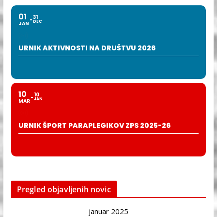
01
31
DEC
JAN
URNIK AKTIVNOSTI NA DRUŠTVU 2026
10
10
JAN
MAR
URNIK ŠPORT PARAPLEGIKOV ZPS 2025-26
Pregled objavljenih novic
januar 2025