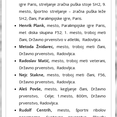
igre Paris, streljanje zračna puška stoje SH2, 9.
mesto, športno streljanje – zračna puška leže
SH2, člani, Paralimpijske igre, Paris.
Henrik Plank,
mesto, Paralimpijske igre Paris,
met diska skupina F52; 1. mesto, troboj meti
člani, Državno prvenstvo v atletiki, Radovljica.
Metoda Žnidarec,
mesto, troboj meti člani,
Državno prvenstvo, Radovljica.
Radoslav Matić,
mesto, troboj meti veterani,
Državno prvenstvo, Radovljica.
Nejc Stakne,
mesto, troboj meti člani, F56,
Državno prvenstvo, Radovljica.
Aleš Povše,
mesto, kegljanje člani, Državno
prvenstvo, Celje; 1.mesto, 800m, Državno
prvenstvo, Radovljica.
Rudolf Centrih,
mesto, športni ribolov