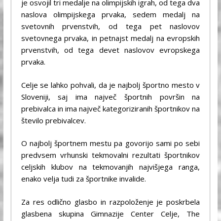
je osvojil tri medalje na olimpijskih igrah, od tega dva
naslova olimpijskega prvaka, sedem medalj na
svetovnih prvenstvih, od tega pet naslovov
svetovnega prvaka, in petnajst medalj na evropskih
prvenstvih, od tega devet naslovov evropskega
prvaka.
Celje se lahko pohvali, da je najbolj športno mesto v
Sloveniji, saj ima največ športnih površin na
prebivalca in ima največ kategoriziranih športnikov na
število prebivalcev.
O najbolj športnem mestu pa govorijo sami po sebi
predvsem vrhunski tekmovalni rezultati športnikov
celjskih klubov na tekmovanjih najvišjega ranga,
enako velja tudi za športnike invalide.
Za res odlično glasbo in razpoloženje je poskrbela
glasbena skupina Gimnazije Center Celje, The