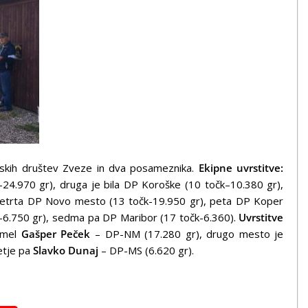
inskih društev Zveze in dva posameznika.
Ekipne uvrstitve:
–24.970 gr), druga je bila DP Koroške (10 točk–10.380 gr),
 četrta DP Novo mesto (13 točk-19.950 gr), peta DP Koper
čk-6.750 gr), sedma pa DP Maribor (17 točk-6.360).
Uvrstitve
 imel
Gašper Peček
– DP-NM (17.280 gr), drugo mesto je
etje pa
Slavko Dunaj
– DP-MS (6.620 gr).