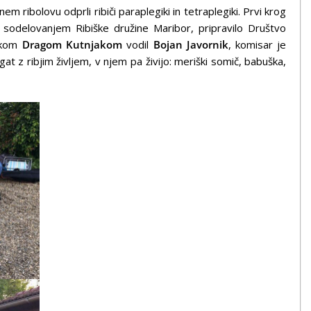
ribolovu odprli ribiči paraplegiki in tetraplegiki. Prvi krog
in sodelovanjem Ribiške družine Maribor, pripravilo Društvo
nikom
Dragom Kutnjakom
vodil
Bojan Javornik
, komisar je
at z ribjim življem, v njem pa živijo: meriški somič, babuška,