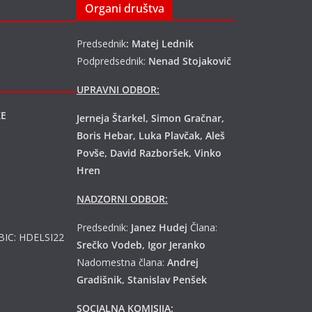
Organi društva
Predsednik
: Matej Lednik
Podpredsednik:
Nenad Stojakovič
UPRAVNI ODBOR:
KE
Jerneja Štarkel, Simon Gračnar,
Boris Hebar, Luka Plavčak, Aleš
Povše, David Razboršek, Vinko
Hren
NADZORNI ODBOR:
Predsednik:
Janez Hudej
Člana:
 BIC: HDELSI22
Srečko Vodeb, Igor Jeranko
Nadomestna člana:
Andrej
Gradišnik, Stanislav Penšek
SOCIALNA KOMISIJA: