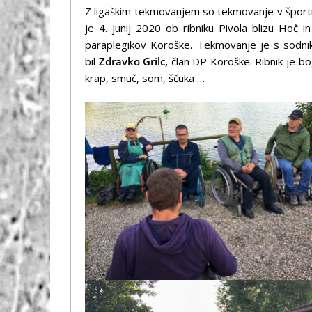
Z ligaškim tekmovanjem so tekmovanje v športnem 
je 4. junij 2020 ob ribniku Pivola blizu Hoč 
paraplegikov Koroške. Tekmovanje je s sod
bil
Zdravko Grilc,
član DP Koroške. Ribnik je bog
krap, smuč, som, ščuka …