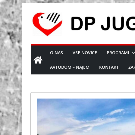
Skip
to
content
O NAS
VSE NOVICE
PROGRAMI
AVTODOM – NAJEM
KONTAKT
ZA