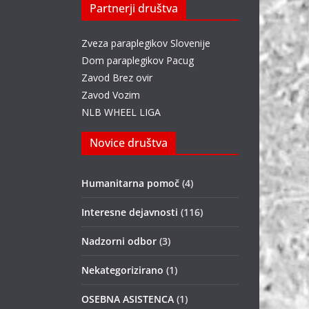
Partnerji društva
Zveza paraplegikov Slovenije
Dom paraplegikov Pacug
Zavod Brez ovir
Zavod Vozim
NLB WHEEL LIGA
Novice društva
Humanitarna pomoč
(4)
Interesne dejavnosti
(116)
Nadzorni odbor
(3)
Nekategorizirano
(1)
OSEBNA ASISTENCA
(1)