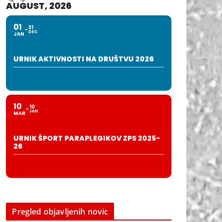
AUGUST, 2026
01
31
DEC
JAN
URNIK AKTIVNOSTI NA DRUŠTVU 2026
10
10
JAN
MAR
URNIK ŠPORT PARAPLEGIKOV ZPS 2025-
26
Pregled objavljenih novic