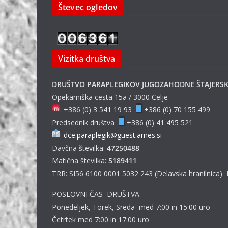
Števec ogledov
Vizitka društva
DRUŠTVO PARAPLEGIKOV JUGOZAHODNE ŠTAJERS
Opekarniška cesta 15a / 3000 Celje
: +386 (0) 3 541 19 93
+386 (0) 70 155 499
Predsednik društva
+386 (0) 41 495 521
:
dce.paraplegik@guest.arnes.si
Davčna številka:
47250488
Matična številka:
5189411
TRR: SI56 6100 0001 5032 243 (Delavska hranilnica)
POSLOVNI ČAS DRUŠTVA:
Ponedeljek, Torek, Sreda med 7:00 in 15:00 uro
Četrtek med 7:00 in 17:00 uro