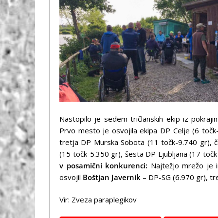
Nastopilo je sedem tričlanskih ekip iz pokraj
Prvo mesto je osvojila ekipa DP Celje (6 točk
tretja DP Murska Sobota (11 točk-9.740 gr),
(15 točk-5.350 gr), šesta DP Ljubljana (17 to
v posamični konkurenci:
Najtežjo mrežo je
osvojil
Boštjan Javernik
– DP-SG (6.970 gr), tr
Vir: Zveza paraplegikov