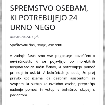
SPREMSTVO OSEBAM,
KI POTREBUJEJO 24
URNO NEGO
08/05/2022
DPJZŠ
Spoštovani člani, svojci, asistenti…
v zadnjih časih smo vse pogosteje obveščeni o
nevšečnostih, ki se pojavljajo ob morebitnih
hospitalizacijah naših članov, ki potrebujejo pomoč
pri negi in oskrbi. V bolnišnicah je sedaj že prej
pravilo kot izjema, da osebnim asistentom ali
svojcem, ki skrbijo za invalidno osebo, preprečijo
nudenje pomoči in vstop v bolnišnico skupaj s
pacientom.