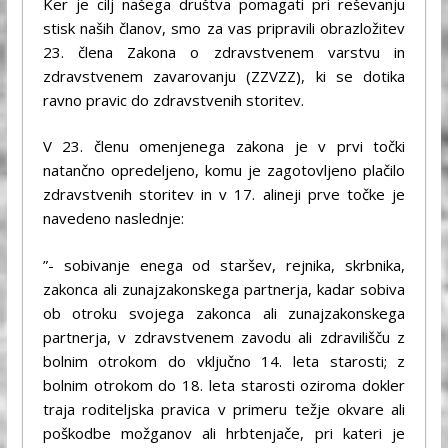
Ker je cilj našega društva pomagati pri reševanju
stisk naših članov, smo za vas pripravili obrazložitev
23. člena Zakona o zdravstvenem varstvu in
zdravstvenem zavarovanju (ZZVZZ), ki se dotika
ravno pravic do zdravstvenih storitev.
V 23. členu omenjenega zakona je v prvi točki
natančno opredeljeno, komu je zagotovljeno plačilo
zdravstvenih storitev in v 17. alineji prve točke je
navedeno naslednje:
”- sobivanje enega od staršev, rejnika, skrbnika,
zakonca ali zunajzakonskega partnerja, kadar sobiva
ob otroku svojega zakonca ali zunajzakonskega
partnerja, v zdravstvenem zavodu ali zdravilišču z
bolnim otrokom do vključno 14. leta starosti; z
bolnim otrokom do 18. leta starosti oziroma dokler
traja roditeljska pravica v primeru težje okvare ali
poškodbe možganov ali hrbtenjače, pri kateri je