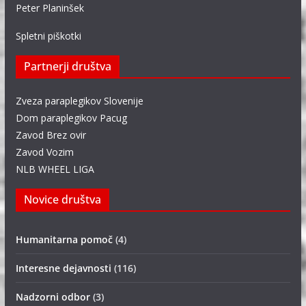
Peter Planinšek
Spletni piškotki
Partnerji društva
Zveza paraplegikov Slovenije
Dom paraplegikov Pacug
Zavod Brez ovir
Zavod Vozim
NLB WHEEL LIGA
Novice društva
Humanitarna pomoč
(4)
Interesne dejavnosti
(116)
Nadzorni odbor
(3)