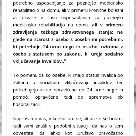
potrebno usposabljanje za poznejšo medicinsko
rehabilitacijo na domu, ali v primeru kronične bolezni
ali okvare v času usposabljanja za poznejšo
medicinsko rehabilitacijo na domu,
ali v primeru
zdravljenja težkega zdravstvenega stanja; ne
glede na starost z osebo s posebnimi potrebami,
ki potrebuje 24-urno nego in oskrbo, oziroma z
osebo s statusom po zakonu, ki ureja socialno
vključevanje invalidov,
.”
To pomeni, da so osebe, ki imajo status invalida po
Zakonu o socialnem vključevanju invalidov ter
potrebujejo in so opravičene do 24 urne nege in
pomoči, opravičene tudi do spremstva ob
hospitalizaciji.
Naprošamo vas, v kolikor ste se, ali pa se še boste,
tudi sami znašli v podobni situaciji, da nas o tem
obvestite, da lahko kot Društvo pravočasno