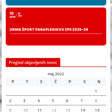
10
10
JAN
MAR
URNIK ŠPORT PARAPLEGIKOV ZPS 2025-26
Pregled objavljenih novic
maj 2022
P
T
S
Č
P
S
N
1
2
3
4
5
6
7
8
9
10
11
12
13
14
15