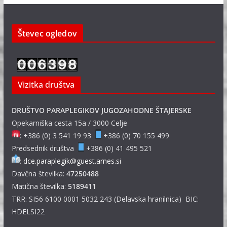
Števec ogledov
Vizitka društva
DRUŠTVO PARAPLEGIKOV JUGOZAHODNE ŠTAJERSKE
Opekarniška cesta 15a / 3000 Celje
: +386 (0) 3 541 19 93
+386 (0) 70 155 499
Predsednik društva
+386 (0) 41 495 521
:
dce.paraplegik@guest.arnes.si
Davčna številka:
47250488
Matična številka:
5189411
TRR: SI56 6100 0001 5032 243 (Delavska hranilnica) BIC:
HDELSI22