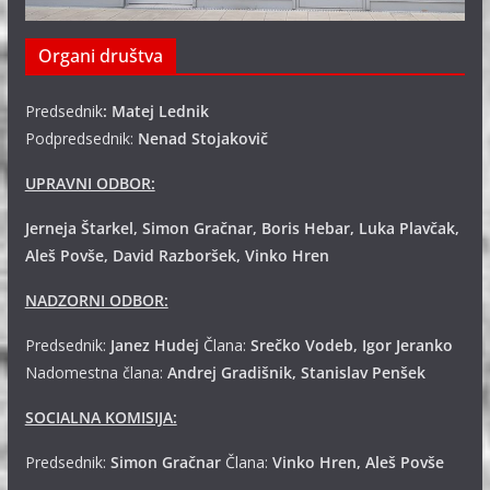
Organi društva
Predsednik
: Matej Lednik
Podpredsednik:
Nenad Stojakovič
UPRAVNI ODBOR:
Jerneja Štarkel, Simon Gračnar, Boris Hebar, Luka Plavčak,
Aleš Povše, David Razboršek, Vinko Hren
NADZORNI ODBOR:
Predsednik:
Janez Hudej
Člana:
Srečko Vodeb, Igor Jeranko
Nadomestna člana:
Andrej
Gradišnik, Stanislav Penšek
SOCIALNA KOMISIJA:
Predsednik:
Simon Gračnar
Člana:
Vinko Hren, Aleš Povše