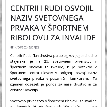
CENTRIH RUDI OSVOJIL
NAZIV SVETOVNEGA
PRVAKA V ŠPORTNEM
RIBOLOVU ZA INVALIDE
14/06/2024
DPJZŠ
Centrih Rudi, član društva paraplegikov jugozahodne
štajerske, je na 25. svetovnem prvenstvu v
športnem ribolovu za invalide, ki je potekalo v
športnem centru Plovdiv v Bolgariji, osvojil naziv
svetovnega prvaka v posamični konkurenci
. Ta
izjemen dosežek je ponos za naše društvo in za
celotno Slovenijo.
Svetovno prvenstvo v športnem ribolovu za invalide
je dogodek, ki združuje najboljše ribiče z vsega