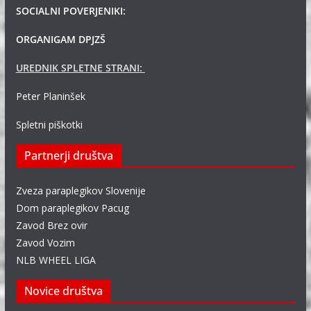
SOCIALNI POVERJENIKI:
ORGANIGAM DPJZŠ
UREDNIK SPLETNE STRANI:
Peter Planinšek
Spletni piškotki
Partnerji društva
Zveza paraplegikov Slovenije
Dom paraplegikov Pacug
Zavod Brez ovir
Zavod Vozim
NLB WHEEL LIGA
Novice društva