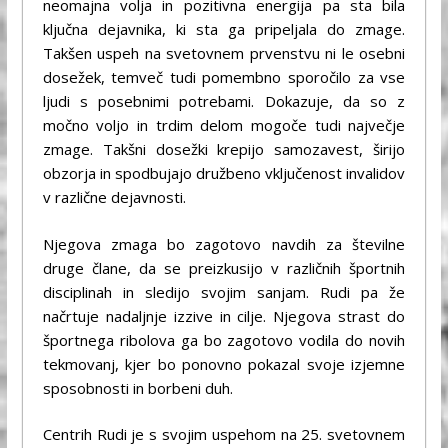
neomajna volja in pozitivna energija pa sta bila
ključna dejavnika, ki sta ga pripeljala do zmage.
Takšen uspeh na svetovnem prvenstvu ni le osebni
dosežek, temveč tudi pomembno sporočilo za vse
ljudi s posebnimi potrebami. Dokazuje, da so z
močno voljo in trdim delom mogoče tudi največje
zmage. Takšni dosežki krepijo samozavest, širijo
obzorja in spodbujajo družbeno vključenost invalidov
v različne dejavnosti.
Njegova zmaga bo zagotovo navdih za številne
druge člane, da se preizkusijo v različnih športnih
disciplinah in sledijo svojim sanjam. Rudi pa že
načrtuje nadaljnje izzive in cilje. Njegova strast do
športnega ribolova ga bo zagotovo vodila do novih
tekmovanj, kjer bo ponovno pokazal svoje izjemne
sposobnosti in borbeni duh.
Centrih Rudi je s svojim uspehom na 25. svetovnem