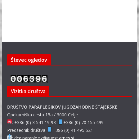
Števec ogledov
Vizitka društva
DRUŠTVO PARAPLEGIKOV JUGOZAHODNE ŠTAJERSKE
Opekarniška cesta 15a / 3000 Celje
: +386 (0) 3 541 19 93
+386 (0) 70 155 499
Predsednik društva
+386 (0) 41 495 521
:
dce.paraplegik@guest.arnes.si