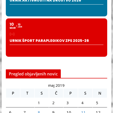
URNIK AKTIVNOSTI NA DRUŠTVU 2026
10
10
JAN
MAR
URNIK ŠPORT PARAPLEGIKOV ZPS 2025-26
Pregled objavljenih novic
maj 2019
P
T
S
Č
P
S
N
1
2
3
4
5
6
7
8
9
10
11
12