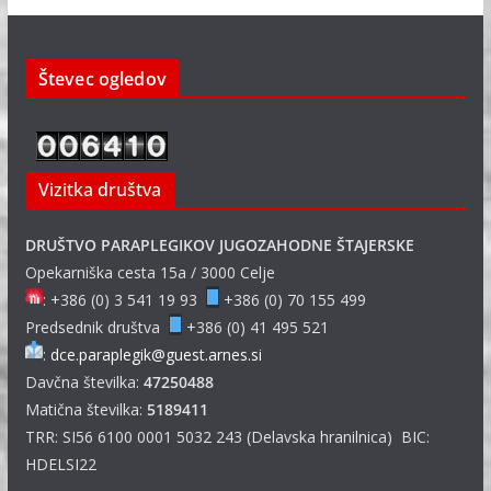
Števec ogledov
Vizitka društva
DRUŠTVO PARAPLEGIKOV JUGOZAHODNE ŠTAJERSKE
Opekarniška cesta 15a / 3000 Celje
: +386 (0) 3 541 19 93
+386 (0) 70 155 499
Predsednik društva
+386 (0) 41 495 521
:
dce.paraplegik@guest.arnes.si
Davčna številka:
47250488
Matična številka:
5189411
TRR: SI56 6100 0001 5032 243 (Delavska hranilnica) BIC:
HDELSI22