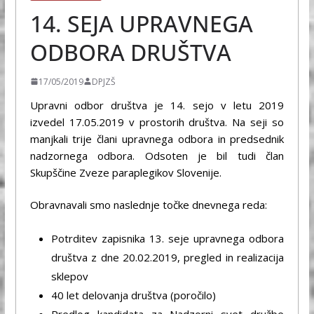
14. SEJA UPRAVNEGA
ODBORA DRUŠTVA
17/05/2019
DPJZŠ
Upravni odbor društva je 14. sejo v letu 2019
izvedel 17.05.2019 v prostorih društva. Na seji so
manjkali trije člani upravnega odbora in predsednik
nadzornega odbora. Odsoten je bil tudi član
Skupščine Zveze paraplegikov Slovenije.
Obravnavali smo naslednje točke dnevnega reda:
Potrditev zapisnika 13. seje upravnega odbora
društva z dne 20.02.2019, pregled in realizacija
sklepov
40 let delovanja društva (poročilo)
Predlog kandidata za Nadzorni svet družbe