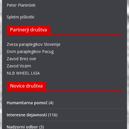
Peter Planinšek
Spletni piškotki
Partnerji društva
Zveza paraplegikov Slovenije
Dom paraplegikov Pacug
Zavod Brez ovir
Zavod Vozim
NLB WHEEL LIGA
Novice društva
Humanitarna pomoč
(4)
Interesne dejavnosti
(116)
Nadzorni odbor
(3)