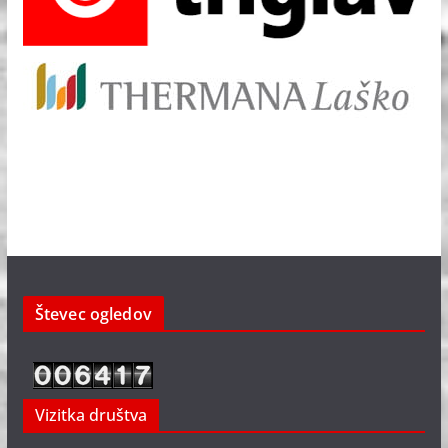
Števec ogledov
Vizitka društva