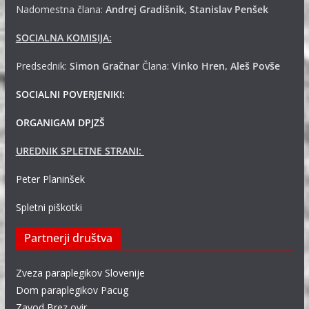
Nadomestna člana:
Andrej
Gradišnik, Stanislav Penšek
SOCIALNA KOMISIJA:
Predsednik:
Simon Gračnar
Člana:
Vinko Hren, Aleš Povše
SOCIALNI POVERJENIKI:
ORGANIGAM DPJZŠ
UREDNIK SPLETNE STRANI:
Peter Planinšek
Spletni piškotki
Partnerji društva
Zveza paraplegikov Slovenije
Dom paraplegikov Pacug
Zavod Brez ovir