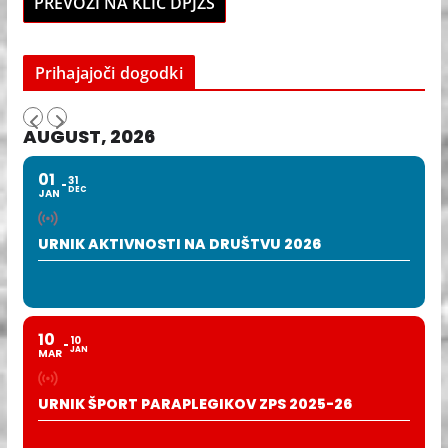
PREVOZI NA KLIC DPJZŠ
Prihajajoči dogodki
AUGUST, 2026
01
31
DEC
JAN
URNIK AKTIVNOSTI NA DRUŠTVU 2026
10
10
JAN
MAR
URNIK ŠPORT PARAPLEGIKOV ZPS 2025-26