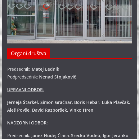
Organi društva
Predsednik
: Matej Lednik
Podpredsednik:
Nenad Stojakovič
UPRAVNI ODBOR:
Jerneja Štarkel, Simon Gračnar, Boris Hebar, Luka Plavčak,
Aleš Povše, David Razboršek, Vinko Hren
NADZORNI ODBOR:
Predsednik:
Janez Hudej
Člana:
Srečko Vodeb, Igor Jeranko