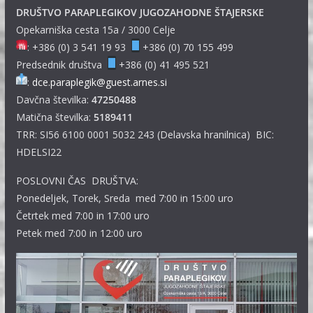
DRUŠTVO PARAPLEGIKOV JUGOZAHODNE ŠTAJERSKE
Opekarniška cesta 15a / 3000 Celje
: +386 (0) 3 541 19 93
+386 (0) 70 155 499
Predsednik društva
+386 (0) 41 495 521
:
dce.paraplegik@guest.arnes.si
Davčna številka:
47250488
Matična številka:
5189411
TRR: SI56 6100 0001 5032 243 (Delavska hranilnica) BIC:
HDELSI22
POSLOVNI ČAS DRUŠTVA:
Ponedeljek, Torek, Sreda med 7:00 in 15:00 uro
Četrtek med 7:00 in 17:00 uro
Petek med 7:00 in 12:00 uro