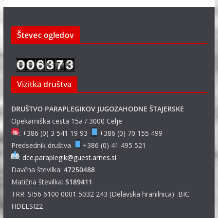
Števec ogledov
Vizitka društva
DRUŠTVO PARAPLEGIKOV JUGOZAHODNE ŠTAJERSKE
Opekarniška cesta 15a / 3000 Celje
: +386 (0) 3 541 19 93
+386 (0) 70 155 499
Predsednik društva
+386 (0) 41 495 521
:
dce.paraplegik@guest.arnes.si
Davčna številka:
47250488
Matična številka:
5189411
TRR: SI56 6100 0001 5032 243 (Delavska hranilnica) BIC:
HDELSI22