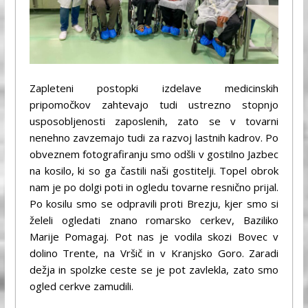
Zapleteni postopki izdelave medicinskih
pripomočkov zahtevajo tudi ustrezno stopnjo
usposobljenosti zaposlenih, zato se v tovarni
nenehno zavzemajo tudi za razvoj lastnih kadrov. Po
obveznem fotografiranju smo odšli v gostilno Jazbec
na kosilo, ki so ga častili naši gostitelji. Topel obrok
nam je po dolgi poti in ogledu tovarne resnično prijal.
Po kosilu smo se odpravili proti Brezju, kjer smo si
želeli ogledati znano romarsko cerkev, Baziliko
Marije Pomagaj. Pot nas je vodila skozi Bovec v
dolino Trente, na Vršič in v Kranjsko Goro. Zaradi
dežja in spolzke ceste se je pot zavlekla, zato smo
ogled cerkve zamudili.