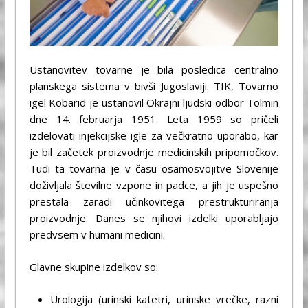
Ustanovitev tovarne je bila posledica centralno
planskega sistema v bivši Jugoslaviji. TIK, Tovarno
igel Kobarid je ustanovil Okrajni ljudski odbor Tolmin
dne 14. februarja 1951. Leta 1959 so pričeli
izdelovati injekcijske igle za večkratno uporabo, kar
je bil začetek proizvodnje medicinskih pripomočkov.
Tudi ta tovarna je v času osamosvojitve Slovenije
doživljala številne vzpone in padce, a jih je uspešno
prestala zaradi učinkovitega prestrukturiranja
proizvodnje. Danes se njihovi izdelki uporabljajo
predvsem v humani medicini.
Glavne skupine izdelkov so:
Urologija (urinski katetri, urinske vrečke, razni