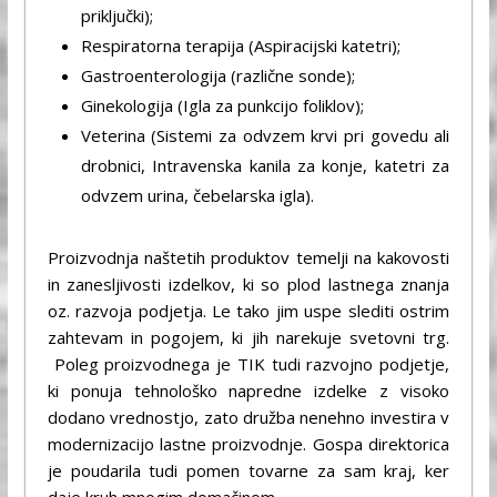
priključki);
Respiratorna terapija (Aspiracijski katetri);
Gastroenterologija (različne sonde);
Ginekologija (Igla za punkcijo foliklov);
Veterina (Sistemi za odvzem krvi pri govedu ali
drobnici, Intravenska kanila za konje, katetri za
odvzem urina, čebelarska igla).
Proizvodnja naštetih produktov temelji na kakovosti
in zanesljivosti izdelkov, ki so plod lastnega znanja
oz. razvoja podjetja. Le tako jim uspe slediti ostrim
zahtevam in pogojem, ki jih narekuje svetovni trg.
Poleg proizvodnega je TIK tudi razvojno podjetje,
ki ponuja tehnološko napredne izdelke z visoko
dodano vrednostjo, zato družba nenehno investira v
modernizacijo lastne proizvodnje. Gospa direktorica
je poudarila tudi pomen tovarne za sam kraj, ker