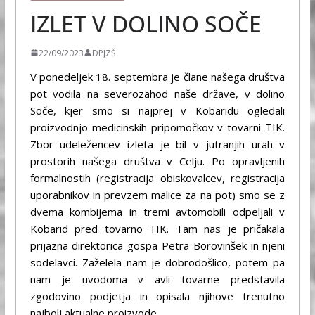
IZLET V DOLINO SOČE
22/09/2023
DPJZŠ
V ponedeljek 18. septembra je člane našega društva
pot vodila na severozahod naše države, v dolino
Soče, kjer smo si najprej v Kobaridu ogledali
proizvodnjo medicinskih pripomočkov v tovarni TIK.
Zbor udeležencev izleta je bil v jutranjih urah v
prostorih našega društva v Celju. Po opravljenih
formalnostih (registracija obiskovalcev, registracija
uporabnikov in prevzem malice za na pot) smo se z
dvema kombijema in tremi avtomobili odpeljali v
Kobarid pred tovarno TIK. Tam nas je pričakala
prijazna direktorica gospa Petra Borovinšek in njeni
sodelavci. Zaželela nam je dobrodošlico, potem pa
nam je uvodoma v avli tovarne predstavila
zgodovino podjetja in opisala njihove trenutno
najbolj aktualne proizvode.