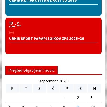
URNIK AKTIVNOSTI NA DRUŠTVU 2026
10
10
JAN
MAR
URNIK ŠPORT PARAPLEGIKOV ZPS 2025-26
Pregled objavljenih novic
september 2023
P
T
S
Č
P
S
N
1
2
3
4
5
6
7
8
9
10