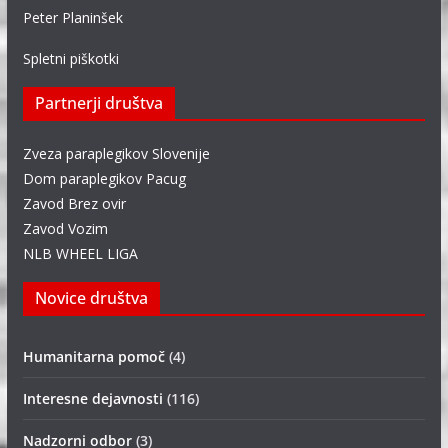
Peter Planinšek
Spletni piškotki
Partnerji društva
Zveza paraplegikov Slovenije
Dom paraplegikov Pacug
Zavod Brez ovir
Zavod Vozim
NLB WHEEL LIGA
Novice društva
Humanitarna pomoč
(4)
Interesne dejavnosti
(116)
Nadzorni odbor
(3)