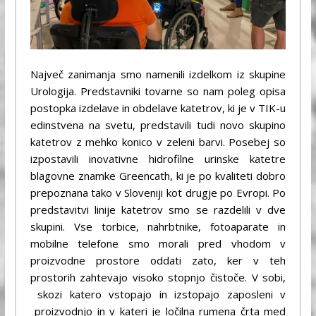
Največ zanimanja smo namenili izdelkom iz skupine
Urologija. Predstavniki tovarne so nam poleg opisa
postopka izdelave in obdelave katetrov, ki je v TIK-u
edinstvena na svetu, predstavili tudi novo skupino
katetrov z mehko konico v zeleni barvi. Posebej so
izpostavili inovativne hidrofilne urinske katetre
blagovne znamke Greencath, ki je po kvaliteti dobro
prepoznana tako v Sloveniji kot drugje po Evropi. Po
predstavitvi linije katetrov smo se razdelili v dve
skupini. Vse torbice, nahrbtnike, fotoaparate in
mobilne telefone smo morali pred vhodom v
proizvodne prostore oddati zato, ker v teh
prostorih zahtevajo visoko stopnjo čistoče. V sobi,
skozi katero vstopajo in izstopajo zaposleni v
proizvodnjo in v kateri je ločilna rumena črta med