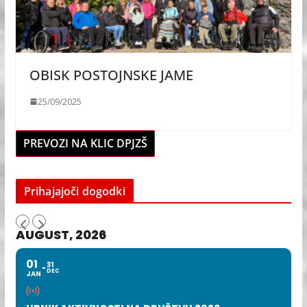
OBISK POSTOJNSKE JAME
25/09/2025
PREVOZI NA KLIC DPJZŠ
Prihajajoči dogodki
AUGUST, 2026
01
31
DEC
JAN