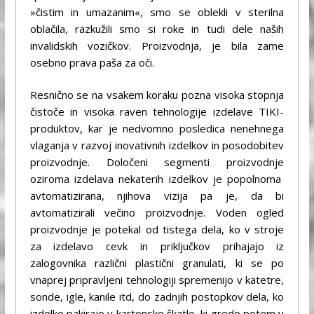
»čistim in umazanim«, smo se oblekli v sterilna
oblačila, razkužili smo si roke in tudi dele naših
invalidskih vozičkov. Proizvodnja, je bila zame
osebno prava paša za oči.
Resnično se na vsakem koraku pozna visoka stopnja
čistoče in visoka raven tehnologije izdelave TIKI-
produktov, kar je nedvomno posledica nenehnega
vlaganja v razvoj inovativnih izdelkov in posodobitev
proizvodnje. Določeni segmenti proizvodnje
oziroma izdelava nekaterih izdelkov je popolnoma
avtomatizirana, njihova vizija pa je, da bi
avtomatizirali večino proizvodnje. Voden ogled
proizvodnje je potekal od tistega dela, ko v stroje
za izdelavo cevk in priključkov prihajajo iz
zalogovnika različni plastični granulati, ki se po
vnaprej pripravljeni tehnologiji spremenijo v katetre,
sonde, igle, kanile itd, do zadnjih postopkov dela, ko
izdelke pakirajo v kartonske škatle, ki gredo potem v